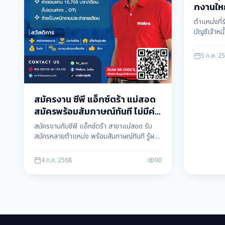
กงานให
เปิดรับ
ตำแหน่งที่ร
บัญชีเจ้าหน
ตำแหน่ง) ผู
ฝ่ายขาย (1
5 ก.พ. 2
421
สมัครงาน ซีพี แอ็กซ์ตร้า แม่สอด
สมัครพร้อมสัมภาษณ์ทันที ไม่มีค่า
ใช้จ่าย
สมัครงานกับซีพี แอ็กซ์ตร้า สาขาแม่สอด รับ
สมัครหลายตำแหน่ง พร้อมสัมภาษณ์ทันที รู้ผล
เลย จ้างงานรายเดือน สมัครฟรี ไม่มีค่าใช้จ่าย
4 ก.ค. 2568
90