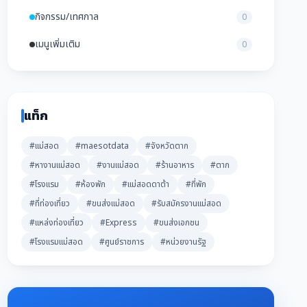
กิจกรรม/เทศกาล
0
เมนูเพิ่มเติม
0
แท็ก
#แม่สอด
#maesotdata
#จังหวัดตาก
#หางานแม่สอด
#งานแม่สอด
#ร้านอาหาร
#ตาก
#โรงแรม
#ห้องพัก
#แม่สอดดาต้า
#ที่พัก
#ที่ท่องเที่ยว
#ขนส่งแม่สอด
#รับสมัครงานแม่สอด
#แหล่งท่องเที่ยว
#Express
#ขนส่งเอกชน
#โรงแรมแม่สอด
#ศูนย์ราชการ
#หน่วยงานรัฐ