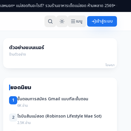
่สอดกินอะไรดี? รวมร้านอาหารเด็ดแม่สอด ห้ามพลาด 2569
• เที่ยวแม่สอด 2 วัน 1
เมนู
เข้าสู่ระบบ
ตัวอย่างแบนเนอร์
ร้านตัวอย่าง
โฆษณา
ยอดนิยม
ขั้นตอนการสมัคร Gmail แบบทีละขั้นตอน
1
6K อ่าน
โรบินสันแม่สอด (Robinson Lifestyle Mae Sot)
2
2.5K อ่าน