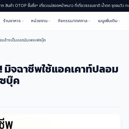
P ขึ้นชื่อ
• เที่ยวแม่สอดหน้าหนาว ที่เที่ยวธรรมชาติ น้ำตก จุดชมวิว ทะเลหมอก
• แม
ร้านอาหาร
หน่วยงาน
กิจกรรม/เทศกาล
เมนูเพิ่มเติม
มแอบอ้างเป็นแอดมินเพจเฟซบุ๊ค
!!! มิจฉาชีพใช้แอคเคาท์ปลอม
บุ๊ค