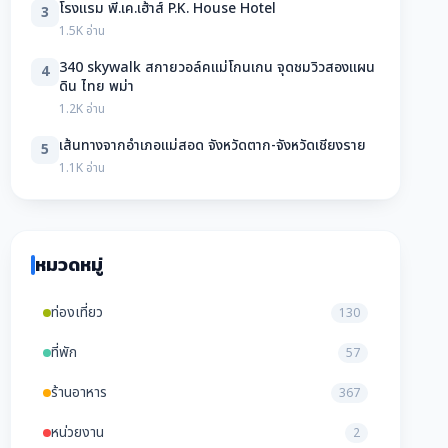
โรงแรม พี.เค.เฮ้าส์ P.K. House Hotel
3
1.5K อ่าน
340 skywalk สกายวอล์คแม่โกนเกน จุดชมวิวสองแผน
4
ดิน ไทย พม่า
1.2K อ่าน
เส้นทางจากอำเภอแม่สอด จังหวัดตาก-จังหวัดเชียงราย
5
1.1K อ่าน
หมวดหมู่
ท่องเที่ยว
130
ที่พัก
57
ร้านอาหาร
367
หน่วยงาน
2