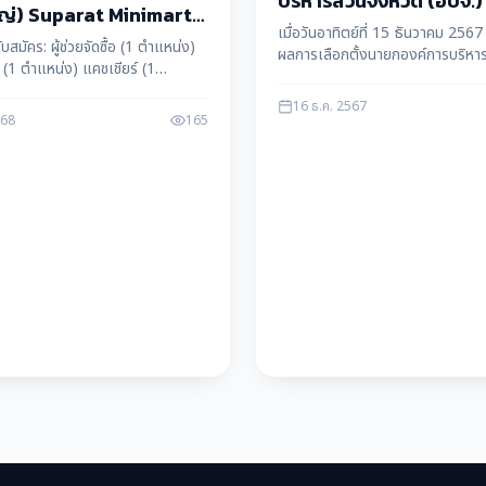
บริหารส่วนจังหวัด (อบจ.
ญ่) Suparat Minimart
เมื่อวันอาทิตย์ที่ 15 ธันวาคม 2567 
สมัครพนักงาน หลายอัตรา
ับสมัคร: ผู้ช่วยจัดซื้อ (1 ตำแหน่ง)
ผลการเลือกตั้งนายกองค์การบริหา
ี้ (1 ตำแหน่ง) แคชเชียร์ (1
จังหวัด (อบจ.) ตาก ปรากฏว่า นางอ
้ช่วยผู้จัดการ (1 ตำแหน่ง) ผู้ช่วย
เกื้อกูลกิจ
16 ธ.ค. 2567
 ตำแหน่ง) ติดต่อโทร: 055-535-
568
165