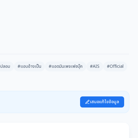
ท์ปลอม
#แอบอ้างเป็น
#แอดมินเพจเฟซบุ๊ค
#AIS
#Official
เสนอแก้ไขข้อมูล