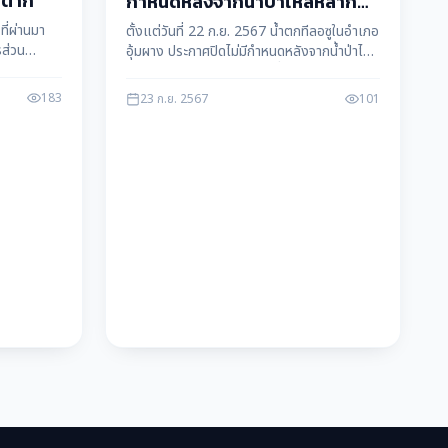
) ตาก
กำหนดหลังจากน้ำป่าไหลหลาก
หนัก
ที่ผ่านมา
ตั้งแต่วันที่ 22 ก.ย. 2567 น้ำตกทีลอซูในอำเภอ
รส่วน
อุ้มผาง ประกาศปิดไม่มีกำหนดหลังจากน้ำป่าไหล
ัจฉรา ทวี
หลากหนัก ส่งผลให้นักท่องเที่ยวไม่สามารถเข้า
ชมได้อย่างปลอดภัย
183
23 ก.ย. 2567
101