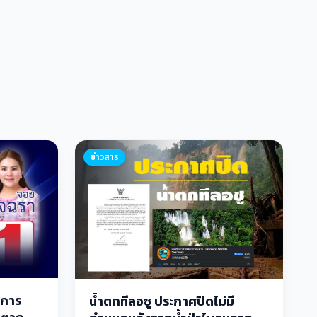
ข่าวสาร
์การ
น้ำตกทีลอซู ประกาศปิดไม่มี