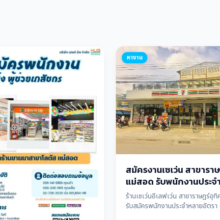
หางาน
สมัครงานเซเว่น สาขาราษฎ
แม่สอด รับพนักงานประจ
อัตรา ด่วน!
ร้านเซเว่นอีเลฟเว่น สาขาราษฎร์อุท
รับสมัครพนักงานประจำหลายอัตรา 
สัมภาษณ์และทราบผลทันที สนใจสอบ