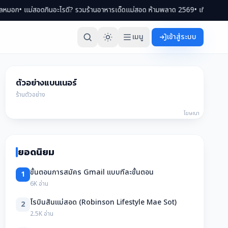
่สอดกินอะไรดี? รวมร้านอาหารเด็ดแม่สอด ห้ามพลาด 2569
• เที่ยวแม่สอด 2 วัน 1 
เมนู
เข้าสู่ระบบ
ตัวอย่างแบนเนอร์
ร้านตัวอย่าง
โฆษณา
ยอดนิยม
ขั้นตอนการสมัคร Gmail แบบทีละขั้นตอน
1
6K อ่าน
โรบินสันแม่สอด (Robinson Lifestyle Mae Sot)
2
2.5K อ่าน