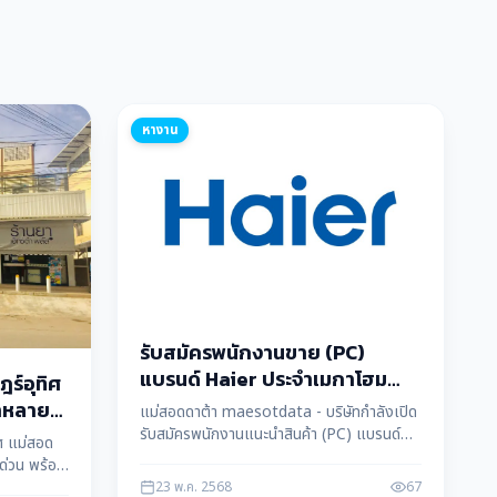
หางาน
รับสมัครพนักงานขาย (PC)
แบรนด์ Haier ประจำเมกาโฮม
ร์อุทิศ
แม่สอด
ำหลาย
แม่สอดดาต้า maesotdata - บริษัทกำลังเปิด
รับสมัครพนักงานแนะนำสินค้า (PC) แบรนด์
ิศ แม่สอด
Haier ประจำเมกาโฮม สาขาแม่สอด จังหวัด
ด่วน พร้อม
ตาก รายได้รวมประมาณ 20,000 บาทต่อเดือน
ถามเพิ่ม
23 พ.ค. 2568
67