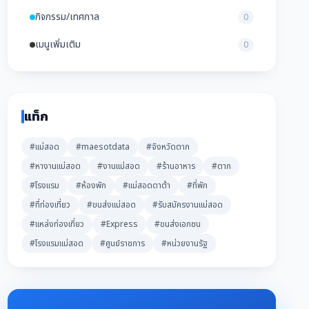
กิจกรรม/เทศกาล
0
เมนูเพิ่มเติม
0
แท็ก
#แม่สอด
#maesotdata
#จังหวัดตาก
#หางานแม่สอด
#งานแม่สอด
#ร้านอาหาร
#ตาก
#โรงแรม
#ห้องพัก
#แม่สอดดาต้า
#ที่พัก
#ที่ท่องเที่ยว
#ขนส่งแม่สอด
#รับสมัครงานแม่สอด
#แหล่งท่องเที่ยว
#Express
#ขนส่งเอกชน
#โรงแรมแม่สอด
#ศูนย์ราชการ
#หน่วยงานรัฐ