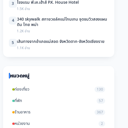
โรงแรม พี.เค.เฮ้าส์ P.K. House Hotel
3
1.5K อ่าน
340 skywalk สกายวอล์คแม่โกนเกน จุดชมวิวสองแผน
4
ดิน ไทย พม่า
1.2K อ่าน
เส้นทางจากอำเภอแม่สอด จังหวัดตาก-จังหวัดเชียงราย
5
1.1K อ่าน
หมวดหมู่
ท่องเที่ยว
130
ที่พัก
57
ร้านอาหาร
367
หน่วยงาน
2