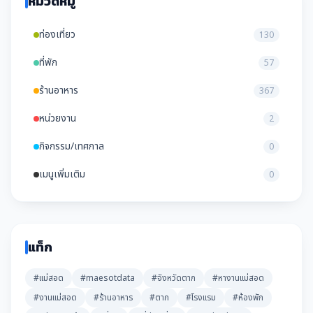
หมวดหมู่
ท่องเที่ยว
130
ที่พัก
57
ร้านอาหาร
367
หน่วยงาน
2
กิจกรรม/เทศกาล
0
เมนูเพิ่มเติม
0
แท็ก
#แม่สอด
#maesotdata
#จังหวัดตาก
#หางานแม่สอด
#งานแม่สอด
#ร้านอาหาร
#ตาก
#โรงแรม
#ห้องพัก