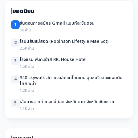
ยอดนิยม
ขั้นตอนการสมัคร Gmail แบบทีละขั้นตอน
1
6K อ่าน
โรบินสันแม่สอด (Robinson Lifestyle Mae Sot)
2
2.5K อ่าน
โรงแรม พี.เค.เฮ้าส์ P.K. House Hotel
3
1.5K อ่าน
340 skywalk สกายวอล์คแม่โกนเกน จุดชมวิวสองแผนดิน
4
ไทย พม่า
1.2K อ่าน
เส้นทางจากอำเภอแม่สอด จังหวัดตาก-จังหวัดเชียงราย
5
1.1K อ่าน