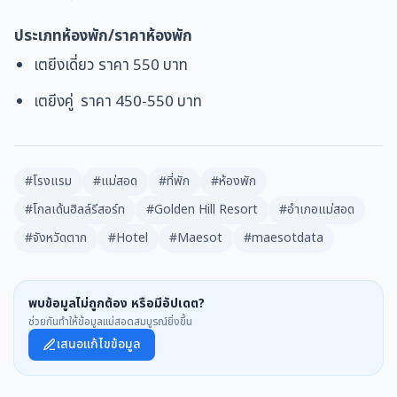
ประเภทห้องพัก/
ราคาห้องพัก
เตยีงเดี่ยว ราคา 550 บาท
เตยีงคู่ ราคา 450-550 บาท
#โรงแรม
#แม่สอด
#ที่พัก
#ห้องพัก
#โกลเด้นฮิลล์รีสอร์ท
#Golden Hill Resort
#อำเภอแม่สอด
#จังหวัดตาก
#Hotel
#Maesot
#maesotdata
พบข้อมูลไม่ถูกต้อง หรือมีอัปเดต?
ช่วยกันทำให้ข้อมูลแม่สอดสมบูรณ์ยิ่งขึ้น
เสนอแก้ไขข้อมูล