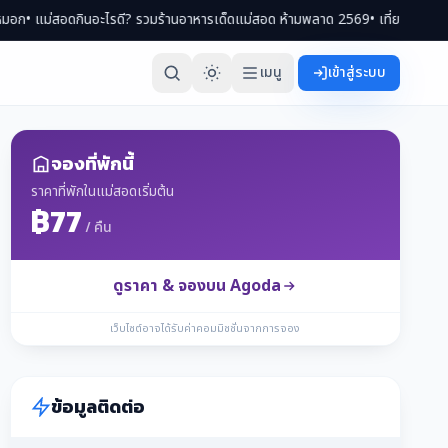
 รวมร้านอาหารเด็ดแม่สอด ห้ามพลาด 2569
• เที่ยวแม่สอด 2 วัน 1 คืน ทริปครบจบ กิ
เมนู
เข้าสู่ระบบ
จองที่พักนี้
ราคาที่พักในแม่สอดเริ่มต้น
฿77
/ คืน
ดูราคา & จองบน Agoda
เว็บไซต์อาจได้รับค่าคอมมิชชั่นจากการจอง
ข้อมูลติดต่อ