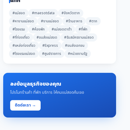
แท็ก
#แม่สอด
#maesotdata
#จังหวัดตาก
#หางานแม่สอด
#งานแม่สอด
#ร้านอาหาร
#ตาก
#โรงแรม
#ห้องพัก
#แม่สอดดาต้า
#ที่พัก
#ที่ท่องเที่ยว
#ขนส่งแม่สอด
#รับสมัครงานแม่สอด
#แหล่งท่องเที่ยว
#Express
#ขนส่งเอกชน
#โรงแรมแม่สอด
#ศูนย์ราชการ
#หน่วยงานรัฐ
ลงข้อมูลธุรกิจของคุณ
โปรโมทร้านค้า ที่พัก บริการ ให้คนแม่สอดค้นเจอ
ติดต่อเรา →