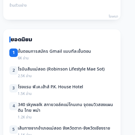
ร้านตัวอย่าง
โฆษณา
ยอดนิยม
ขั้นตอนการสมัคร Gmail แบบทีละขั้นตอน
1
6K อ่าน
โรบินสันแม่สอด (Robinson Lifestyle Mae Sot)
2
2.5K อ่าน
โรงแรม พี.เค.เฮ้าส์ P.K. House Hotel
3
1.5K อ่าน
340 skywalk สกายวอล์คแม่โกนเกน จุดชมวิวสองแผน
4
ดิน ไทย พม่า
1.2K อ่าน
เส้นทางจากอำเภอแม่สอด จังหวัดตาก-จังหวัดเชียงราย
5