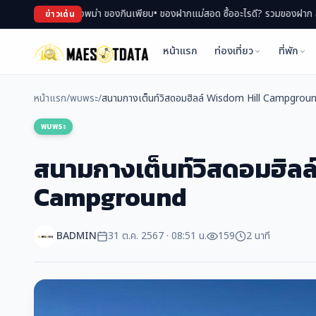
า ของกินเพียบ
• ของฝากแม่สอด ซื้ออะไรดี? รวมของฝาก สินค้า OTOP ขึ้นชื่อ
• เที่
ข่าวเด่น
หน้าแรก
ท่องเที่ยว
ที่พัก
หน้าแรก
/
พบพระ
/
สนามกางเต็นท์วิสดอมฮิลล์ Wisdom Hill Campgrou
พบพระ
สนามกางเต็นท์วิสดอมฮิลล
Campground
BADMIN
31 ต.ค. 2567 · 08:51 น.
159
2 นาที