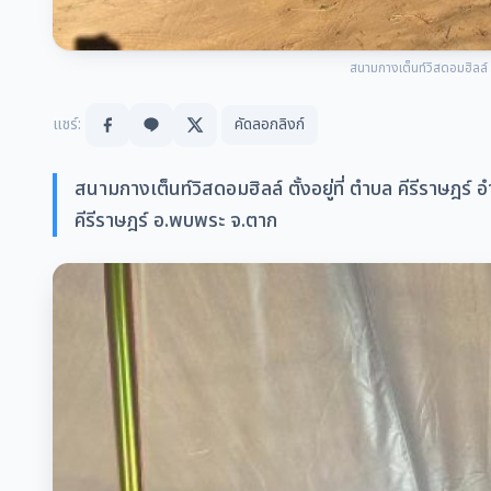
สนามกางเต็นท์วิสดอมฮิ
แชร์:
คัดลอกลิงก์
สนามกางเต็นท์วิสดอมฮิลล์ ตั้งอยู่ที่ ตำบล คีรีราษฎร
คีรีราษฎร์ อ.พบพระ จ.ตาก