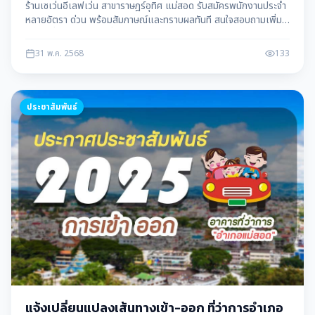
ร้านเซเว่นอีเลฟเว่น สาขาราษฎร์อุทิศ แม่สอด รับสมัครพนักงานประจำ
หลายอัตรา ด่วน พร้อมสัมภาษณ์และทราบผลทันที สนใจสอบถามเพิ่ม
เติมได้ที่เบอร์โทรศัพท์ที่ให้ไว้ ข้อมูลโดย แม่สอดดาต้า maesotdata
31 พ.ค. 2568
133
ประชาสัมพันธ์
แจ้งเปลี่ยนแปลงเส้นทางเข้า-ออก ที่ว่าการอำเภอ