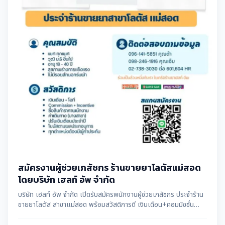
สมัครงานผู้ช่วยเภสัชกร ร้านขายยาโลตัสแม่สอด
โดยบริษัท เฮลท์ อัพ จำกัด
บริษัท เฮลท์ อัพ จำกัด เปิดรับสมัครพนักงานผู้ช่วยเภสัชกร ประจำร้าน
ขายยาโลตัส สาขาแม่สอด พร้อมสวัสดิการดี เงินเดือน+คอมมิชชั่น
สนใจสมัครได้ทันที ข้อมูลโดย แม่สอดดาต้า maesotdata