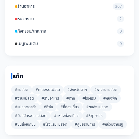
ร้านอาหาร
367
หน่วยงาน
2
กิจกรรม/เทศกาล
0
เมนูเพิ่มเติม
0
แท็ก
#แม่สอด
#maesotdata
#จังหวัดตาก
#หางานแม่สอด
#งานแม่สอด
#ร้านอาหาร
#ตาก
#โรงแรม
#ห้องพัก
#แม่สอดดาต้า
#ที่พัก
#ที่ท่องเที่ยว
#ขนส่งแม่สอด
#รับสมัครงานแม่สอด
#แหล่งท่องเที่ยว
#Express
#ขนส่งเอกชน
#โรงแรมแม่สอด
#ศูนย์ราชการ
#หน่วยงานรัฐ