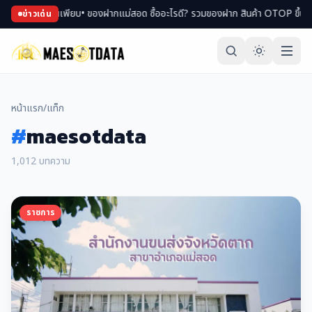
ียบ
• ของฝากแม่สอด ซื้ออะไรดี? รวมของฝาก สินค้า OTOP ขึ้นชื่อ
• เที่ยวแม่สอดหน
ข่าวเด่น
หน้าแรก
/
แท็ก
#
maesotdata
1,012 บทความ
ราชการ