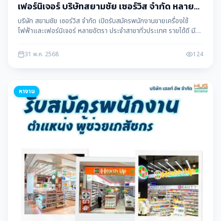
เฟอร์นิเจอร์ บริษัทสยามชัย เซอร์วิส จำกัด หลาย
อัตรา
บริษัท สยามชัย เซอร์วิส จำกัด เปิดรับสมัครพนักงานขายเครื่องใช้
ไฟฟ้าและเฟอร์นิเจอร์ หลายอัตรา ประจำสาขาทั่วประเทศ รายได้ดี มี
คอมมิชชั่น สมัครงานได้ทันที ข้อมูลโดย แม่สอดดาต้า maesotdata
31 พ.ค. 2568
124
หางาน