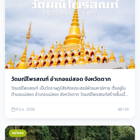
วัดมณีไพรสณฑ์ อำเภอแม่สอด จังหวัดตาก
วัดมณีไพรสณฑ์ เป็นวัดราษฎร์สังกัดคณะสงฆ์ฝ่ายมหานิกาย ตั้งอยู่ใน
ตำบลแม่สอด อำเภอแม่สอด จังหวัดตาก วัดมณีไพรสณฑ์สร้างขึ้นเมื่อ
พ.ศ. 2328 - แม่สอดดาต้า maesotdata
9 มิ.ย. 2568
136
แม่สอด