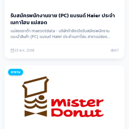
รับสมัครพนักงานขาย (PC) แบรนด์ Haier ประจำ
เมกาโฮม แม่สอด
แม่สอดดาต้า maesotdata - บริษัทกำลังเปิดรับสมัครพนักงาน
แนะนำสินค้า (PC) แบรนด์ Haier ประจำเมกาโฮม สาขาแม่สอด
จังหวัดตาก รายได้รวมประมาณ 20,000 บาทต่อเดือน พร้อมเงินเดือน
ประจำ ค่าคอมมิชชันสูง โบนัส ค่าเป้า และสวัสดิการประกันสังคม
23 พ.ค. 2568
67
หางาน