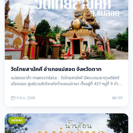
วัดไทยสามัคคี อำเภอแม่สอด จังหวัดตาก
แม่สอดดาต้า maesotdata - วัดไทยสามัคคี มีพระบรมธาตุเจดีย์ศรี
เมืองฉอด ศูนย์รวมจิตใจแห่งตำบลแม่กาษา ตั้งอยู่ที่ 437 หมู่ที่ 9 บ้าน
ไทยสามัคคี ตำบล แม่กาษา อำเภอแม่สอด ตาก 63110
10 มิ.ย. 2568
199
แม่สอด