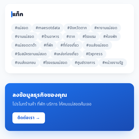
แท็ก
#แม่สอด
#maesotdata
#จังหวัดตาก
#หางานแม่สอด
#งานแม่สอด
#ร้านอาหาร
#ตาก
#โรงแรม
#ห้องพัก
#แม่สอดดาต้า
#ที่พัก
#ที่ท่องเที่ยว
#ขนส่งแม่สอด
#รับสมัครงานแม่สอด
#แหล่งท่องเที่ยว
#Express
#ขนส่งเอกชน
#โรงแรมแม่สอด
#ศูนย์ราชการ
#หน่วยงานรัฐ
ลงข้อมูลธุรกิจของคุณ
โปรโมทร้านค้า ที่พัก บริการ ให้คนแม่สอดค้นเจอ
ติดต่อเรา →