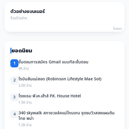
ตัวอย่างแบนเนอร์
ร้านตัวอย่าง
โฆษณา
ยอดนิยม
ขั้นตอนการสมัคร Gmail แบบทีละขั้นตอน
1
6K อ่าน
โรบินสันแม่สอด (Robinson Lifestyle Mae Sot)
2
2.5K อ่าน
โรงแรม พี.เค.เฮ้าส์ P.K. House Hotel
3
1.5K อ่าน
340 skywalk สกายวอล์คแม่โกนเกน จุดชมวิวสองแผนดิน
4
ไทย พม่า
1.2K อ่าน