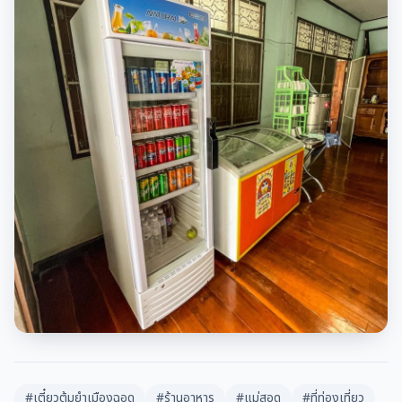
#เตี๋ยวต้มยำเมืองฉอด
#ร้านอาหาร
#แม่สอด
#ที่ท่องเที่ยว