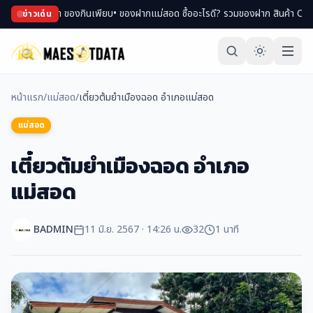
า ของกินเพียบ
• ของฝากแม่สอด ซื้ออะไรดี? รวมของฝาก สินค้า OTOP ขึ้นชื่อ
• เที่
ข่าวเด่น
หน้าแรก
/
แม่สอด
/
เตี๋ยวต้มยำเมืองฉอด อำเภอแม่สอด
แม่สอด
เตี๋ยวต้มยำเมืองฉอด อำเภอ
แม่สอด
BADMIN
11 มิ.ย. 2567 · 14:26 น.
32
1 นาที