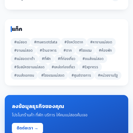
แท็ก
#แม่สอด
#maesotdata
#จังหวัดตาก
#หางานแม่สอด
#งานแม่สอด
#ร้านอาหาร
#ตาก
#โรงแรม
#ห้องพัก
#แม่สอดดาต้า
#ที่พัก
#ที่ท่องเที่ยว
#ขนส่งแม่สอด
#รับสมัครงานแม่สอด
#แหล่งท่องเที่ยว
#Express
#ขนส่งเอกชน
#โรงแรมแม่สอด
#ศูนย์ราชการ
#หน่วยงานรัฐ
ลงข้อมูลธุรกิจของคุณ
โปรโมทร้านค้า ที่พัก บริการ ให้คนแม่สอดค้นเจอ
ติดต่อเรา →