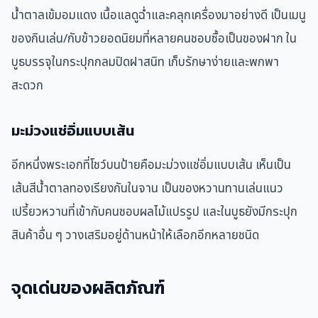
น้ำตาลเข้มอมแดง เนื้อแลดูฉ่ำและคลุกเครื่องมาอย่างดี เป็นเมนู
ของกินเล่น/กับข้าวยอดนิยมที่หลายคนชอบซื้อเป็นของฝาก ใน
บูธบรรจุในกระปุกกลมปิดฝาสนิท เก็บรักษาง่ายและพกพา
สะดวก
มะม่วงแช่อิ่มแบบเส้น
อีกหนึ่งพระเอกที่โชว์บนป้ายคือมะม่วงแช่อิ่มแบบเส้น เห็นเป็น
เส้นสีน้ำตาลทองเรียงกันในจาน เป็นของหวานทานเล่นแนว
เปรี้ยวหวานที่เข้ากับคนชอบผลไม้แปรรูป และในบูธยังมีกระปุก
สินค้าอื่น ๆ วางเสริมอยู่ด้านหน้าให้เลือกอีกหลายชนิด
จุดเด่นของผลิตภัณฑ์