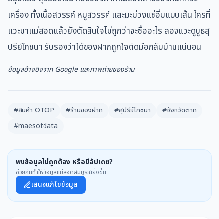
เครื่อง ทั้งเนื้อสวรรค์ หมูสวรรค์ และมะม่วงแช่อิ่มแบบเส้น ใครที่
แวะมาแม่สอดแล้วยังตัดสินใจไม่ถูกว่าจะซื้ออะไร ลองแวะดูบูธสุ
ปรีย์โภชนา รับรองว่าได้ของฝากถูกใจติดมือกลับบ้านแน่นอน
ข้อมูลอ้างอิงจาก Google และภาพถ่ายของร้าน
#สินค้า OTOP
#ร้านของฝาก
#สุปรีย์โภชนา
#จังหวัดตาก
#maesotdata
พบข้อมูลไม่ถูกต้อง หรือมีอัปเดต?
ช่วยกันทำให้ข้อมูลแม่สอดสมบูรณ์ยิ่งขึ้น
เสนอแก้ไขข้อมูล