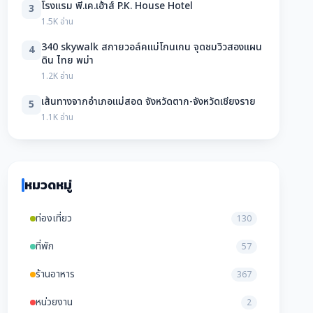
โรงแรม พี.เค.เฮ้าส์ P.K. House Hotel
3
1.5K อ่าน
340 skywalk สกายวอล์คแม่โกนเกน จุดชมวิวสองแผน
4
ดิน ไทย พม่า
1.2K อ่าน
เส้นทางจากอำเภอแม่สอด จังหวัดตาก-จังหวัดเชียงราย
5
1.1K อ่าน
หมวดหมู่
ท่องเที่ยว
130
ที่พัก
57
ร้านอาหาร
367
หน่วยงาน
2