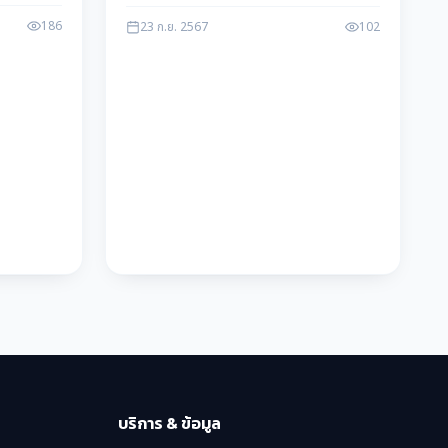
ชมได้อย่างปลอดภัย
186
23 ก.ย. 2567
102
บริการ & ข้อมูล