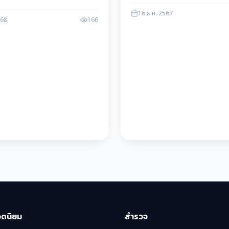
้ช่วยผู้จัดการ (1 ตำแหน่ง) ผู้ช่วย
เกื้อกูลกิจ
16 ธ.ค. 2567
 ตำแหน่ง) ติดต่อโทร: 055-535-
568
166
อดนิยม
สำรวจ