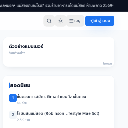
แม่สอดกินอะไรดี? รวมร้านอาหารเด็ดแม่สอด ห้ามพลาด 2569
• เที่ยวแม่สอด 2 วัน 
เมนู
เข้าสู่ระบบ
ตัวอย่างแบนเนอร์
ร้านตัวอย่าง
โฆษณา
ยอดนิยม
ขั้นตอนการสมัคร Gmail แบบทีละขั้นตอน
1
6K อ่าน
โรบินสันแม่สอด (Robinson Lifestyle Mae Sot)
2
2.5K อ่าน