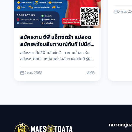
ตำแหน่ง) ผู
ฝ่ายขาย (1
5 ก.พ. 2
421
สมัครงาน ซีพี แอ็กซ์ตร้า แม่สอด
สมัครพร้อมสัมภาษณ์ทันที ไม่มีค่า
ใช้จ่าย
สมัครงานกับซีพี แอ็กซ์ตร้า สาขาแม่สอด รับ
สมัครหลายตำแหน่ง พร้อมสัมภาษณ์ทันที รู้ผล
เลย จ้างงานรายเดือน สมัครฟรี ไม่มีค่าใช้จ่าย
4 ก.ค. 2568
95
หมวดหมู่ย