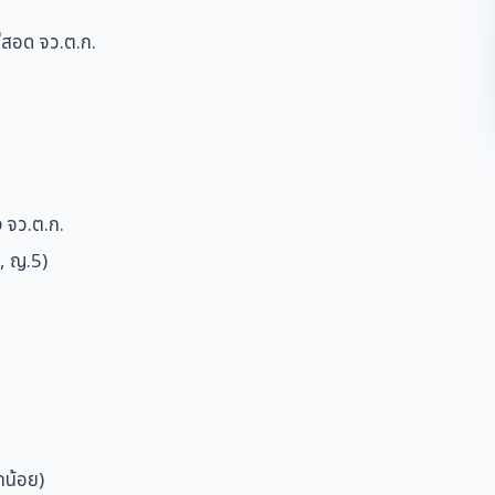
ม่สอด จว.ต.ก.
 จว.ต.ก.
, ญ.5)
กน้อย)