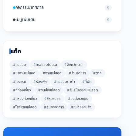
กิจกรรม/เทศกาล
0
เมนูเพิ่มเติม
0
แท็ก
#แม่สอด
#maesotdata
#จังหวัดตาก
#หางานแม่สอด
#งานแม่สอด
#ร้านอาหาร
#ตาก
#โรงแรม
#ห้องพัก
#แม่สอดดาต้า
#ที่พัก
#ที่ท่องเที่ยว
#ขนส่งแม่สอด
#รับสมัครงานแม่สอด
#แหล่งท่องเที่ยว
#Express
#ขนส่งเอกชน
#โรงแรมแม่สอด
#ศูนย์ราชการ
#หน่วยงานรัฐ