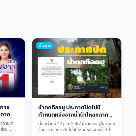
ข่าวสาร
์การ
น้ำตกทีลอซู ประกาศปิดไม่มี
) ตาก
กำหนดหลังจากน้ำป่าไหลหลาก
หนัก
ที่ผ่านมา
ตั้งแต่วันที่ 22 ก.ย. 2567 น้ำตกทีลอซูในอำเภอ
รส่วน
อุ้มผาง ประกาศปิดไม่มีกำหนดหลังจากน้ำป่าไหล
ัจฉรา ทวี
หลากหนัก ส่งผลให้นักท่องเที่ยวไม่สามารถเข้า