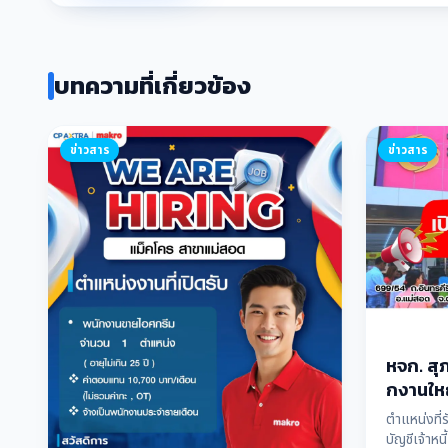
บทความที่เกี่ยวข้อง
ข่าวสาร
ข่าวสาร
หจก. สุภ
กงานให
เปิดรับ
ตำแหน่งที่ร
บัญชีเจ้าหน