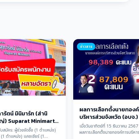
ข่าวสาร
ผลการเลือกตั้งนายกองค
ารัตน์ มินิมาร์ท (ส่านิ
บริหารส่วนจังหวัด (อบจ.
ญ่) Suparat Minimart
เมื่อวันอาทิตย์ที่ 15 ธันวาคม 2567 
สมัครพนักงาน หลายอัตรา
ับสมัคร: ผู้ช่วยจัดซื้อ (1 ตำแหน่ง)
ผลการเลือกตั้งนายกองค์การบริหา
ี้ (1 ตำแหน่ง) แคชเชียร์ (1
จังหวัด (อบจ.) ตาก ปรากฏว่า นางอ