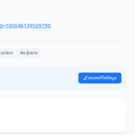
p?id=100046139509790
.แม่สอด
#อ.อุ้มผาง
เสนอแก้ไขข้อมูล