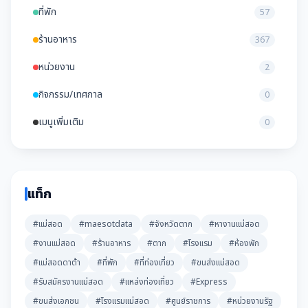
ที่พัก
57
ร้านอาหาร
367
หน่วยงาน
2
กิจกรรม/เทศกาล
0
เมนูเพิ่มเติม
0
แท็ก
#แม่สอด
#maesotdata
#จังหวัดตาก
#หางานแม่สอด
#งานแม่สอด
#ร้านอาหาร
#ตาก
#โรงแรม
#ห้องพัก
#แม่สอดดาต้า
#ที่พัก
#ที่ท่องเที่ยว
#ขนส่งแม่สอด
#รับสมัครงานแม่สอด
#แหล่งท่องเที่ยว
#Express
#ขนส่งเอกชน
#โรงแรมแม่สอด
#ศูนย์ราชการ
#หน่วยงานรัฐ