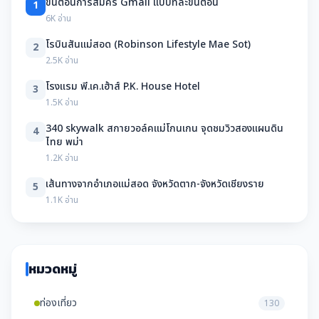
ขั้นตอนการสมัคร Gmail แบบทีละขั้นตอน
1
6K อ่าน
โรบินสันแม่สอด (Robinson Lifestyle Mae Sot)
2
2.5K อ่าน
โรงแรม พี.เค.เฮ้าส์ P.K. House Hotel
3
1.5K อ่าน
340 skywalk สกายวอล์คแม่โกนเกน จุดชมวิวสองแผนดิน
4
ไทย พม่า
1.2K อ่าน
เส้นทางจากอำเภอแม่สอด จังหวัดตาก-จังหวัดเชียงราย
5
1.1K อ่าน
หมวดหมู่
ท่องเที่ยว
130