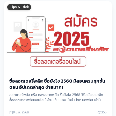
Tips & Trick
ซื้อลอตเตอรี่พลัส ซื้อยังไง 2568 มีสอนครบทุกขั้น
ตอน อัปเดตล่าสุด ง่ายมาก!
ลอตเตอรี่พลัส หรือ กองสลากพลัส ซื้อยังไง 2568 วิธีสมัครสมาชิก
ซื้อลอตเตอรี่พลัสออนไลน์ ผ่าน เว็บ แอพ ไลน์ Line นกพลัส เข้าใจ
ง่าย ครบทุกขั้นตอน เข้าสู่ระบบ ลงทะเบียน โดย แม่สอดดาต้า
maesotdata
9 มิ.ย. 2568
355