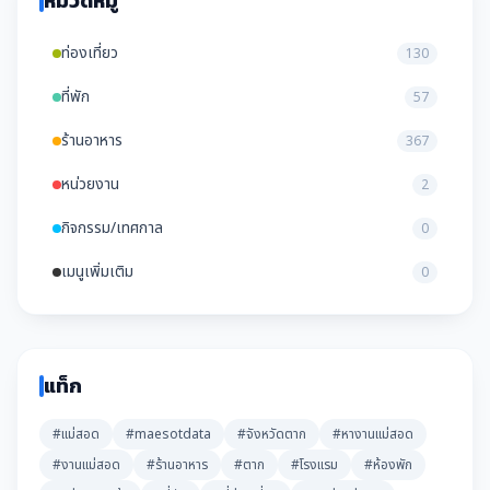
หมวดหมู่
ท่องเที่ยว
130
ที่พัก
57
ร้านอาหาร
367
หน่วยงาน
2
กิจกรรม/เทศกาล
0
เมนูเพิ่มเติม
0
แท็ก
#แม่สอด
#maesotdata
#จังหวัดตาก
#หางานแม่สอด
#งานแม่สอด
#ร้านอาหาร
#ตาก
#โรงแรม
#ห้องพัก