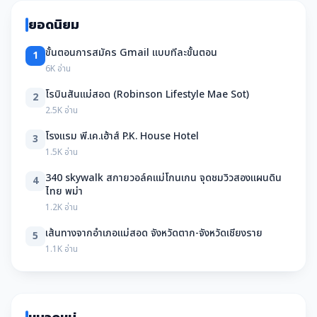
ยอดนิยม
ขั้นตอนการสมัคร Gmail แบบทีละขั้นตอน
1
6K อ่าน
โรบินสันแม่สอด (Robinson Lifestyle Mae Sot)
2
2.5K อ่าน
โรงแรม พี.เค.เฮ้าส์ P.K. House Hotel
3
1.5K อ่าน
340 skywalk สกายวอล์คแม่โกนเกน จุดชมวิวสองแผนดิน
4
ไทย พม่า
1.2K อ่าน
เส้นทางจากอำเภอแม่สอด จังหวัดตาก-จังหวัดเชียงราย
5
1.1K อ่าน