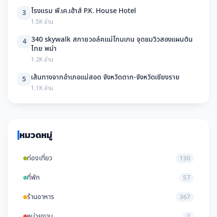
โรงแรม พี.เค.เฮ้าส์ P.K. House Hotel
3
1.5K อ่าน
340 skywalk สกายวอล์คแม่โกนเกน จุดชมวิวสองแผนดิน
4
ไทย พม่า
1.2K อ่าน
เส้นทางจากอำเภอแม่สอด จังหวัดตาก-จังหวัดเชียงราย
5
1.1K อ่าน
หมวดหมู่
ท่องเที่ยว
130
ที่พัก
57
ร้านอาหาร
367
หน่วยงาน
2