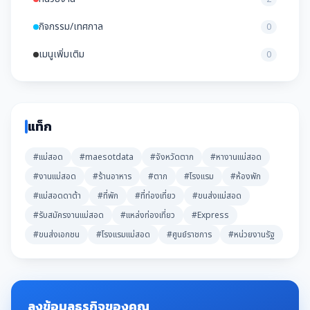
กิจกรรม/เทศกาล
0
เมนูเพิ่มเติม
0
แท็ก
#แม่สอด
#maesotdata
#จังหวัดตาก
#หางานแม่สอด
#งานแม่สอด
#ร้านอาหาร
#ตาก
#โรงแรม
#ห้องพัก
#แม่สอดดาต้า
#ที่พัก
#ที่ท่องเที่ยว
#ขนส่งแม่สอด
#รับสมัครงานแม่สอด
#แหล่งท่องเที่ยว
#Express
#ขนส่งเอกชน
#โรงแรมแม่สอด
#ศูนย์ราชการ
#หน่วยงานรัฐ
ลงข้อมูลธุรกิจของคุณ