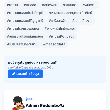
#หางาน
#แม่สอด
#สมัครงาน
#รับสมัคร
#พนักงาน
#หางานแม่สอดไม่จํากัดวุฒิ
#หางานแม่สอดหยุดเสาร์อาทิตย์
#หางานแม่สอดปริญญาตรี
#เครือสหพัฒน์แม่สอดสมัครงาน
#หางานโรงแรมแม่สอด
#งานพาร์ทไทม์แม่สอด
#สมัครงานโรบินสันแม่สอด
#หางานPCแม่สอด
#รับสมัครพนักงานขาย
#maesotdata
พบข้อมูลไม่ถูกต้อง หรือมีอัปเดต?
ช่วยกันทำให้ข้อมูลแม่สอดสมบูรณ์ยิ่งขึ้น
เสนอแก้ไขข้อมูล
ผู้เขียน
Admin RadsieboYz