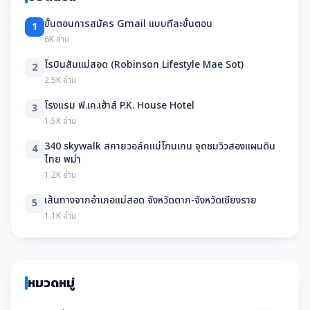
ขั้นตอนการสมัคร Gmail แบบทีละขั้นตอน
1
6K อ่าน
โรบินสันแม่สอด (Robinson Lifestyle Mae Sot)
2
2.5K อ่าน
โรงแรม พี.เค.เฮ้าส์ P.K. House Hotel
3
1.5K อ่าน
340 skywalk สกายวอล์คแม่โกนเกน จุดชมวิวสองแผนดิน
4
ไทย พม่า
1.2K อ่าน
เส้นทางจากอำเภอแม่สอด จังหวัดตาก-จังหวัดเชียงราย
5
1.1K อ่าน
หมวดหมู่