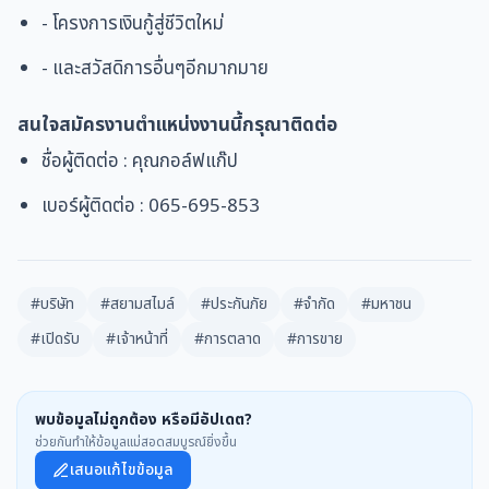
- โครงการเงินกู้สู่ชีวิตใหม่
- และสวัสดิการอื่นๆอีกมากมาย
สนใจสมัครงานตำแหน่งงานนี้กรุณาติดต่อ
ชื่อผู้ติดต่อ : คุณกอล์ฟแก๊ป
เบอร์ผู้ติดต่อ : 065-695-853
#บริษัท
#สยามสไมล์
#ประกันภัย
#จำกัด
#มหาชน
#เปิดรับ
#เจ้าหน้าที่
#การตลาด
#การขาย
พบข้อมูลไม่ถูกต้อง หรือมีอัปเดต?
ช่วยกันทำให้ข้อมูลแม่สอดสมบูรณ์ยิ่งขึ้น
เสนอแก้ไขข้อมูล