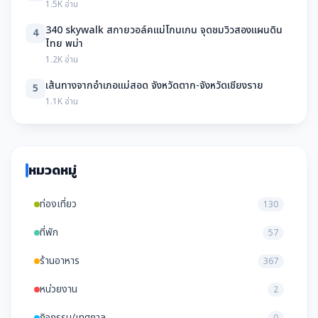
1.5K อ่าน
340 skywalk สกายวอล์คแม่โกนเกน จุดชมวิวสองแผนดิน
4
ไทย พม่า
1.2K อ่าน
เส้นทางจากอำเภอแม่สอด จังหวัดตาก-จังหวัดเชียงราย
5
1.1K อ่าน
หมวดหมู่
ท่องเที่ยว
130
ที่พัก
57
ร้านอาหาร
367
หน่วยงาน
2
กิจกรรม/เทศกาล
0