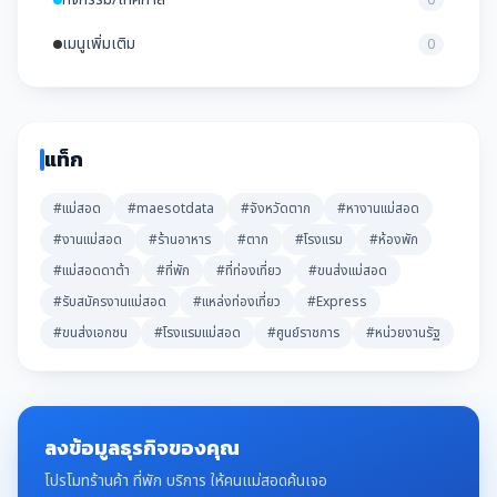
เมนูเพิ่มเติม
0
แท็ก
#แม่สอด
#maesotdata
#จังหวัดตาก
#หางานแม่สอด
#งานแม่สอด
#ร้านอาหาร
#ตาก
#โรงแรม
#ห้องพัก
#แม่สอดดาต้า
#ที่พัก
#ที่ท่องเที่ยว
#ขนส่งแม่สอด
#รับสมัครงานแม่สอด
#แหล่งท่องเที่ยว
#Express
#ขนส่งเอกชน
#โรงแรมแม่สอด
#ศูนย์ราชการ
#หน่วยงานรัฐ
ลงข้อมูลธุรกิจของคุณ
โปรโมทร้านค้า ที่พัก บริการ ให้คนแม่สอดค้นเจอ