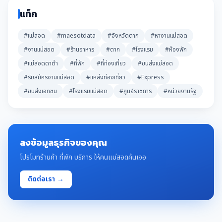
แท็ก
#แม่สอด
#maesotdata
#จังหวัดตาก
#หางานแม่สอด
#งานแม่สอด
#ร้านอาหาร
#ตาก
#โรงแรม
#ห้องพัก
#แม่สอดดาต้า
#ที่พัก
#ที่ท่องเที่ยว
#ขนส่งแม่สอด
#รับสมัครงานแม่สอด
#แหล่งท่องเที่ยว
#Express
#ขนส่งเอกชน
#โรงแรมแม่สอด
#ศูนย์ราชการ
#หน่วยงานรัฐ
ลงข้อมูลธุรกิจของคุณ
โปรโมทร้านค้า ที่พัก บริการ ให้คนแม่สอดค้นเจอ
ติดต่อเรา →