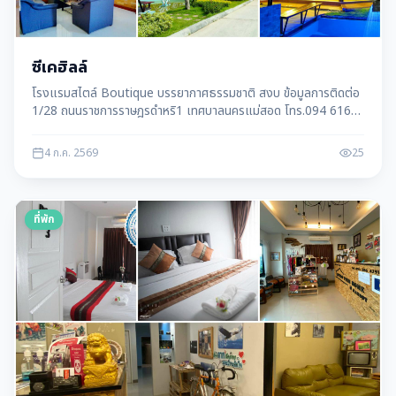
ซีเคฮิลล์
โรงแรมสไตล์ Boutique บรรยากาศธรรมชาติ สงบ ข้อมูลการติดต่อ
1/28 ถนนราชการราษฎรดำหริ1 เทศบาลนครแม่สอด โทร.094 616
2448
4 ก.ค. 2569
25
ที่พัก