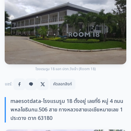
โรงแรมรูม 18 แอท ปตท.วังเจ้า (Room 18)
แชร์:
คัดลอกลิงก์
maesotdata-โรงแรมรูม 18 ตั้งอยู่ เลขที่6 หมู่ 4 ถนน
พหลโยธินกม.506 สาย ทางหลวงสายเอเชียหมายเลข 1
ประดาง ตาก 63180