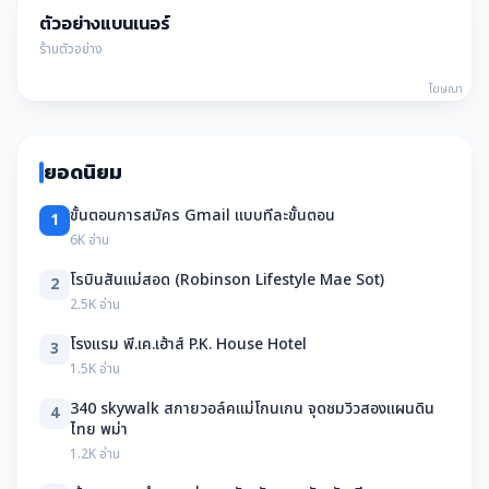
ตัวอย่างแบนเนอร์
ร้านตัวอย่าง
โฆษณา
ยอดนิยม
ขั้นตอนการสมัคร Gmail แบบทีละขั้นตอน
1
6K อ่าน
โรบินสันแม่สอด (Robinson Lifestyle Mae Sot)
2
2.5K อ่าน
โรงแรม พี.เค.เฮ้าส์ P.K. House Hotel
3
1.5K อ่าน
340 skywalk สกายวอล์คแม่โกนเกน จุดชมวิวสองแผนดิน
4
ไทย พม่า
1.2K อ่าน