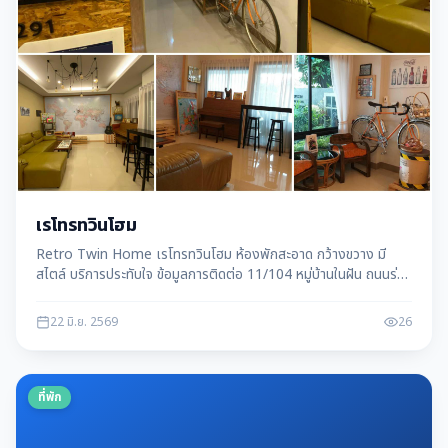
เรโทรทวินโฮม
Retro Twin Home เรโทรทวินโฮม ห้องพักสะอาด กว้างขวาง มี
สไตล์ บริการประทับใจ ข้อมูลการติดต่อ 11/104 หมู่บ้านในฝัน ถนนร่วม
แรง ตำบลแม่สอด อำเภอแม่สอด จังหวัดตาก 63110
22 มิ.ย. 2569
26
ที่พัก