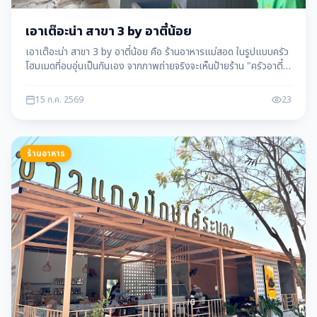
เอาเต๊อะน่า สาขา 3 by อาตี๋น้อย
เอาเต๊อะน่า สาขา 3 by อาตี๋น้อย คือ ร้านอาหารแม่สอด ในรูปแบบครัว
โฮมเมดที่อบอุ่นเป็นกันเอง จากภาพถ่ายจริงจะเห็นป้ายร้าน "ครัวอาตี๋
น้อย" ที่ตกแต่งด้วยโลโก้หน…
15 ก.ค. 2569
23
ร้านอาหาร