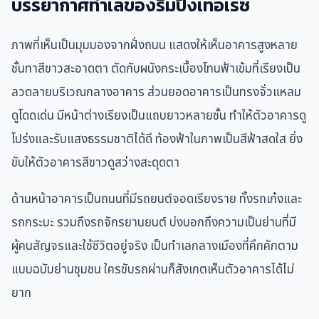
บรรยากาศทำเลของริมปิงเทอเรซ
ภาพที่เห็นเป็นมุมมองจากฝั่งถนน แสดงให้เห็นอาคารสูงหลาย
ชั้นทาสีขาวสะอาดตา ตัดกับผนังกระเบื้องโทนฟ้าเข้มที่เรียงเป็น
ลวดลายบริเวณกลางอาคาร ส่วนยอดอาคารเป็นทรงจั่วแหลม
ดูโดดเด่น มีหน้าต่างเรียงเป็นแถบยาวหลายชั้น ทำให้ตัวอาคารดู
โปร่งและรับแสงธรรมชาติได้ดี ท้องฟ้าในภาพเป็นสีฟ้าสดใส ยิ่ง
ขับให้ตัวอาคารสีขาวดูสว่างสะดุดตา
ด้านหน้าอาคารเป็นถนนที่มีรถยนต์จอดเรียงราย ทั้งรถเก๋งและ
รถกระบะ รวมถึงรถจักรยานยนต์ บ่งบอกถึงความเป็นย่านที่มี
ผู้คนสัญจรและใช้ชีวิตอยู่จริง เป็นทำเลกลางเมืองที่คึกคักตาม
แบบฉบับย่านชุมชน ใครขับรถผ่านก็สังเกตเห็นตัวอาคารได้ไม่
ยาก