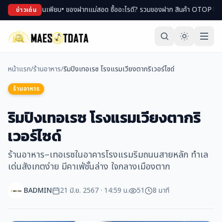
ของกินเพียบ
• ของฝากแม่สอด ซื้ออะไรดี? รวมของฝาก สินค้า OTOP ขึ้นชื่อ
• เที่ยว
ข่าวเด่น
หน้าแรก
/
ร้านอาหาร
/
ริมปิงเทอเรซ โรงแรมเวียงตากริเวอร์ไซด์
ร้านอาหาร
ริมปิงเทอเรซ โรงแรมเวียงตากริ
เวอร์ไซด์
ร้านอาหาร–เทอเรซในอาคารโรงแรมริมถนนสายหลัก ทำเล
เด่นสังเกตง่าย มีคาเฟ่ชั้นล่าง ใจกลางเมืองตาก
BADMIN
21 มิ.ย. 2567 · 14:59 น.
51
8 นาที