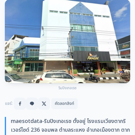
ริมปิงเทอเรซ
แชร์:
คัดลอกลิงก์
maesotdata-ริมปิงเทอเรซ ตั้งอยู่ โรงแรมเวียงตากริ
เวอร์ไซด์ 236 จอมพล ตำบลระแหง อำเภอเมืองตาก ตาก