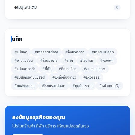
เมนูเพิ่มเติม
0
แท็ก
#แม่สอด
#maesotdata
#จังหวัดตาก
#หางานแม่สอด
#งานแม่สอด
#ร้านอาหาร
#ตาก
#โรงแรม
#ห้องพัก
#แม่สอดดาต้า
#ที่พัก
#ที่ท่องเที่ยว
#ขนส่งแม่สอด
#รับสมัครงานแม่สอด
#แหล่งท่องเที่ยว
#Express
#ขนส่งเอกชน
#โรงแรมแม่สอด
#ศูนย์ราชการ
#หน่วยงานรัฐ
ลงข้อมูลธุรกิจของคุณ
โปรโมทร้านค้า ที่พัก บริการ ให้คนแม่สอดค้นเจอ