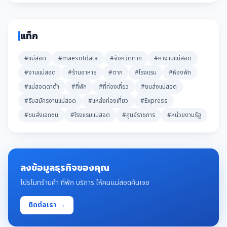
แท็ก
#แม่สอด
#maesotdata
#จังหวัดตาก
#หางานแม่สอด
#งานแม่สอด
#ร้านอาหาร
#ตาก
#โรงแรม
#ห้องพัก
#แม่สอดดาต้า
#ที่พัก
#ที่ท่องเที่ยว
#ขนส่งแม่สอด
#รับสมัครงานแม่สอด
#แหล่งท่องเที่ยว
#Express
#ขนส่งเอกชน
#โรงแรมแม่สอด
#ศูนย์ราชการ
#หน่วยงานรัฐ
ลงข้อมูลธุรกิจของคุณ
โปรโมทร้านค้า ที่พัก บริการ ให้คนแม่สอดค้นเจอ
ติดต่อเรา →