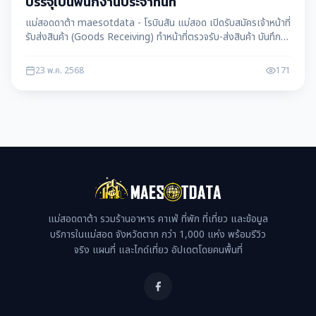
บรรจุเป็นพนักงานประจำทันที
แม่สอดดาต้า maesotdata - โรบินสัน แม่สอด เปิดรับสมัครเจ้าหน้าที่
รับส่งสินค้า (Goods Receiving) ทำหน้าที่ตรวจรับ-ส่งสินค้า บันทึก
ข้อมูลในระบบ และดูแลสต็อก สมัครง่าย ได้รับบรรจุเป็นพนักงานประจำ
ทันที พร้อมสวัสดิการดีเยี่ยม
23 พ.ค. 2568
171
แม่สอดดาต้า รวมร้านอาหาร คาเฟ่ ที่พัก ที่เที่ยว และข้อมูล
บริการในแม่สอด จังหวัดตาก กว่า 1,000 แห่ง พร้อมรีวิว
จริง แผนที่ และไกด์เที่ยว อัปเดตโดยคนพื้นที่