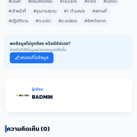
#บริษัท
#คอนสตรัคชั่น
#เรนเจอร์
#จำกัด
#เปิดรับ
#เจ้าหน้าที่
#ธุรการสนาม
#1 ตำแหน่ง
#สถานที่
#ปฏิบัติงาน
#ต.แม่ปะ
#อ.แม่สอด
#จังหวัดตาก
พบข้อมูลไม่ถูกต้อง หรือมีอัปเดต?
ช่วยกันทำให้ข้อมูลแม่สอดสมบูรณ์ยิ่งขึ้น
เสนอแก้ไขข้อมูล
ผู้เขียน
BADMIN
ความคิดเห็น (0)