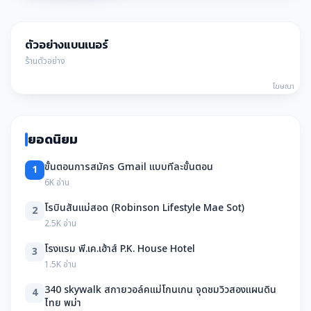
ตัวอย่างแบนเนอร์
ร้านตัวอย่าง
โฆษณา
ยอดนิยม
ขั้นตอนการสมัคร Gmail แบบทีละขั้นตอน
1
6K อ่าน
โรบินสันแม่สอด (Robinson Lifestyle Mae Sot)
2
2.5K อ่าน
โรงแรม พี.เค.เฮ้าส์ P.K. House Hotel
3
1.5K อ่าน
340 skywalk สกายวอล์คแม่โกนเกน จุดชมวิวสองแผนดิน
4
ไทย พม่า