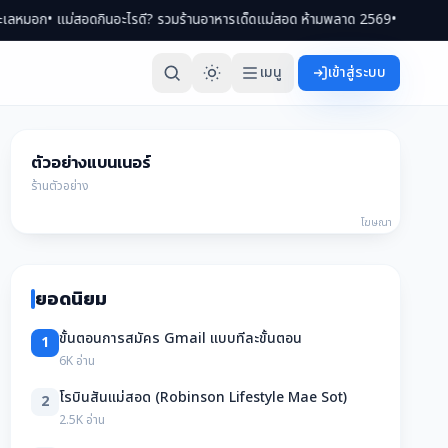
แม่สอดกินอะไรดี? รวมร้านอาหารเด็ดแม่สอด ห้ามพลาด 2569
• เที่ยวแม่สอด 2 วัน
เมนู
เข้าสู่ระบบ
ตัวอย่างแบนเนอร์
ร้านตัวอย่าง
โฆษณา
ยอดนิยม
ขั้นตอนการสมัคร Gmail แบบทีละขั้นตอน
1
6K อ่าน
โรบินสันแม่สอด (Robinson Lifestyle Mae Sot)
2
2.5K อ่าน