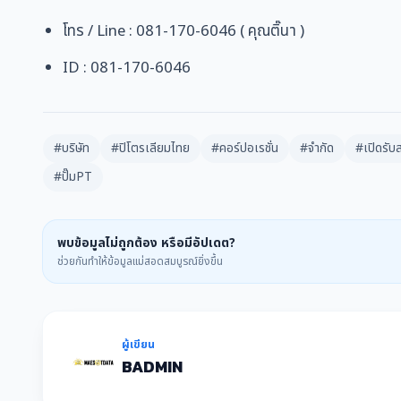
โทร / Line : 081-170-6046 ( คุณติ๊นา )
ID : 081-170-6046
#บริษัท
#ปิโตรเลียมไทย
#คอร์ปอเรชั่น
#จำกัด
#เปิดรับ
#ปั๊มPT
พบข้อมูลไม่ถูกต้อง หรือมีอัปเดต?
ช่วยกันทำให้ข้อมูลแม่สอดสมบูรณ์ยิ่งขึ้น
ผู้เขียน
BADMIN