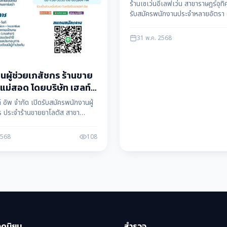
อัตรา ด่วน!
ร้านเซเว่นอีเลฟเว่น สาขาราษฎร์อุท
รับสมัครพนักงานประจำหลายอัตรา 
สัมภาษณ์และทราบผลทันที สนใจสอบ
เติมได้ที่เบอร์โทรศัพท์ที่ให้ไว้ ข้อม
31 พ.ค. 2568
ดาต้า maesotdata
นผู้ช่วยเภสัชกร ร้านขาย
แม่สอด โดยบริษัท เฮลท์
ัด
์ อัพ จำกัด เปิดรับสมัครพนักงานผู้
ร ประจำร้านขายยาโลตัส สาขา
อมสวัสดิการดี เงินเดือน+คอมมิชชั่น
ด้ทันที ข้อมูลโดย แม่สอดดาต้า
2568
108
ata
อดนิยม
สำรวจ