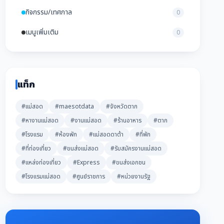
กิจกรรม/เทศกาล
0
เมนูเพิ่มเติม
0
แท็ก
#แม่สอด
#maesotdata
#จังหวัดตาก
#หางานแม่สอด
#งานแม่สอด
#ร้านอาหาร
#ตาก
#โรงแรม
#ห้องพัก
#แม่สอดดาต้า
#ที่พัก
#ที่ท่องเที่ยว
#ขนส่งแม่สอด
#รับสมัครงานแม่สอด
#แหล่งท่องเที่ยว
#Express
#ขนส่งเอกชน
#โรงแรมแม่สอด
#ศูนย์ราชการ
#หน่วยงานรัฐ