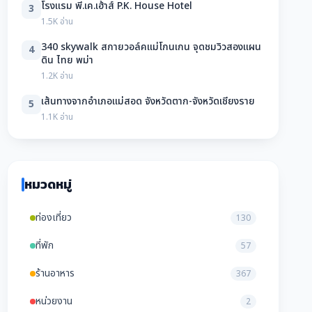
โรงแรม พี.เค.เฮ้าส์ P.K. House Hotel
3
1.5K อ่าน
340 skywalk สกายวอล์คแม่โกนเกน จุดชมวิวสองแผน
4
ดิน ไทย พม่า
1.2K อ่าน
เส้นทางจากอำเภอแม่สอด จังหวัดตาก-จังหวัดเชียงราย
5
1.1K อ่าน
หมวดหมู่
ท่องเที่ยว
130
ที่พัก
57
ร้านอาหาร
367
หน่วยงาน
2