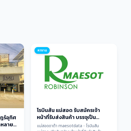
หางาน
โรบินสัน แม่สอด รับสมัครเจ้า
หน้าที่รับส่งสินค้า บรรจุเป็น
ร์อุทิศ
พนักงานประจำทันที
ำหลาย
แม่สอดดาต้า maesotdata - โรบินสัน