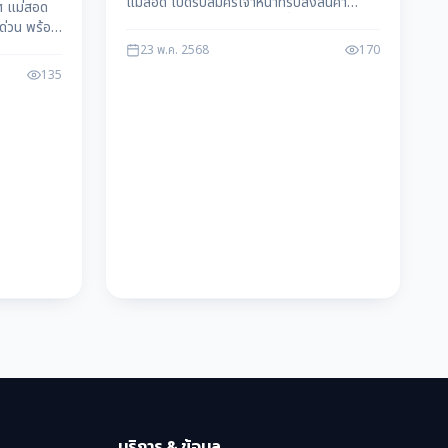
แม่สอด เปิดรับสมัครเจ้าหน้าที่รับส่งสินค้า
ิศ แม่สอด
(Goods Receiving) ทำหน้าที่ตรวจรับ-ส่ง
ด่วน พร้อม
สินค้า บันทึกข้อมูลในระบบ และดูแลสต็อก
ถามเพิ่ม
23 พ.ค. 2568
170
สมัครง่าย ได้รับบรรจุเป็นพนักงานประจำทันที
ูลโดย แม่สอด
135
พร้อมสวัสดิการดีเยี่ยม
บริการ & ข้อมูล