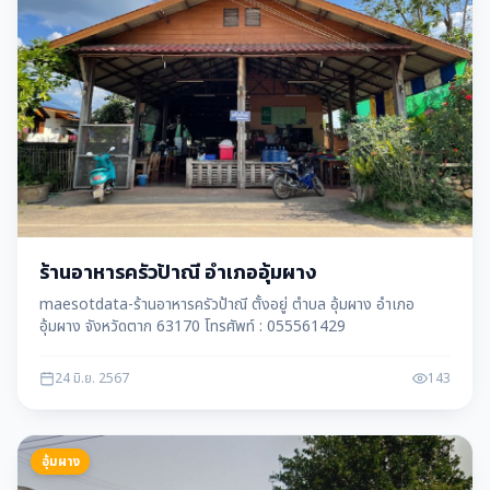
ร้านอาหารครัวป้าณี อำเภออุ้มผาง
maesotdata-ร้านอาหารครัวป้าณี ตั้งอยู่ ตำบล อุ้มผาง อำเภอ
อุ้มผาง จังหวัดตาก 63170 โทรศัพท์ : 055561429
24 มิ.ย. 2567
143
อุ้มผาง