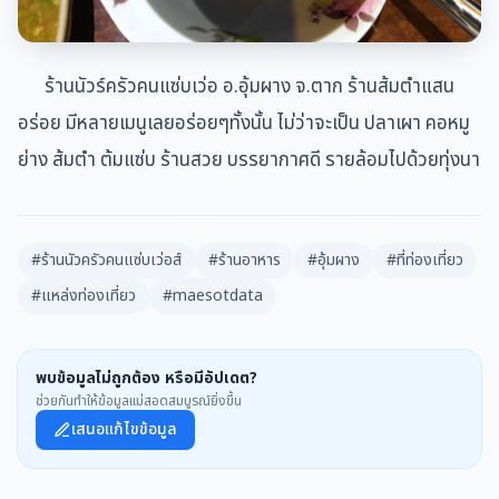
ร้านนัวร์ครัวคนแซ่บเว่อ อ.อุ้มผาง จ.ตาก ร้านส้มตำแสน
อร่อย มีหลายเมนูเลยอร่อยๆทั้งนั้น ไม่ว่าจะเป็น ปลาเผา คอหมู
ย่าง ส้มตำ ต้มแซ่บ ร้านสวย บรรยากาศดี รายล้อมไปด้วยทุ่งนา
#ร้านนัวครัวคนแซ่บเว่อส์
#ร้านอาหาร
#อุ้มผาง
#ที่ท่องเที่ยว
#แหล่งท่องเที่ยว
#maesotdata
พบข้อมูลไม่ถูกต้อง หรือมีอัปเดต?
ช่วยกันทำให้ข้อมูลแม่สอดสมบูรณ์ยิ่งขึ้น
เสนอแก้ไขข้อมูล