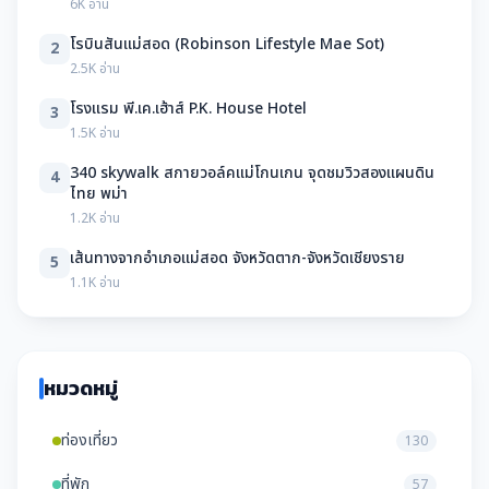
6K อ่าน
โรบินสันแม่สอด (Robinson Lifestyle Mae Sot)
2
2.5K อ่าน
โรงแรม พี.เค.เฮ้าส์ P.K. House Hotel
3
1.5K อ่าน
340 skywalk สกายวอล์คแม่โกนเกน จุดชมวิวสองแผนดิน
4
ไทย พม่า
1.2K อ่าน
เส้นทางจากอำเภอแม่สอด จังหวัดตาก-จังหวัดเชียงราย
5
1.1K อ่าน
หมวดหมู่
ท่องเที่ยว
130
ที่พัก
57