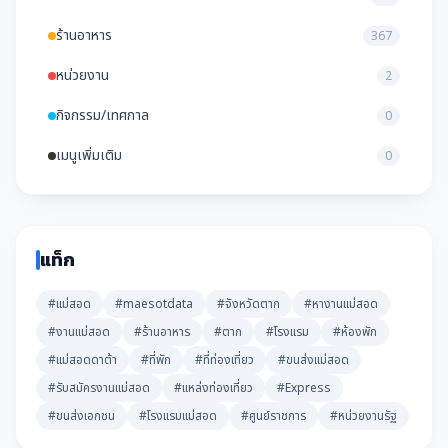
ร้านอาหาร
367
หน่วยงาน
2
กิจกรรม/เทศกาล
0
เมนูเพิ่มเติม
0
แท็ก
#แม่สอด
#maesotdata
#จังหวัดตาก
#หางานแม่สอด
#งานแม่สอด
#ร้านอาหาร
#ตาก
#โรงแรม
#ห้องพัก
#แม่สอดดาต้า
#ที่พัก
#ที่ท่องเที่ยว
#ขนส่งแม่สอด
#รับสมัครงานแม่สอด
#แหล่งท่องเที่ยว
#Express
#ขนส่งเอกชน
#โรงแรมแม่สอด
#ศูนย์ราชการ
#หน่วยงานรัฐ