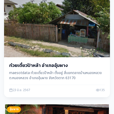
ก๋วยเตี๋ยวป้าหล้า อำเภออุ้มผาง
maesotdata-ก๋วยเตี๋ยวป้าหล้า ตั้งอยู่ สี่แยกตลาดบ้านหนองหลวง
ต.หนองหลวง อำเภออุ้มผาง จังหวัดตาก 63170
23 มิ.ย. 2567
135
อุ้มผาง