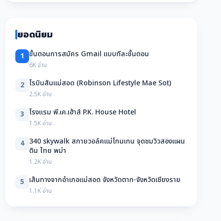
ยอดนิยม
ขั้นตอนการสมัคร Gmail แบบทีละขั้นตอน
1
6K อ่าน
โรบินสันแม่สอด (Robinson Lifestyle Mae Sot)
2
2.5K อ่าน
โรงแรม พี.เค.เฮ้าส์ P.K. House Hotel
3
1.5K อ่าน
340 skywalk สกายวอล์คแม่โกนเกน จุดชมวิวสองแผน
4
ดิน ไทย พม่า
1.2K อ่าน
เส้นทางจากอำเภอแม่สอด จังหวัดตาก-จังหวัดเชียงราย
5
1.1K อ่าน