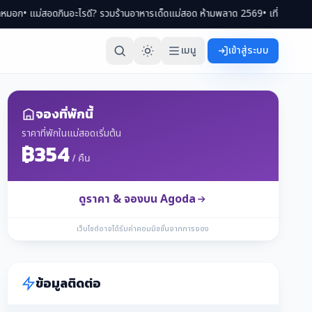
้านอาหารเด็ดแม่สอด ห้ามพลาด 2569
• เที่ยวแม่สอด 2 วัน 1 คืน ทริปครบจบ กิน เที
เมนู
เข้าสู่ระบบ
จองที่พักนี้
ราคาที่พักในแม่สอดเริ่มต้น
฿354
/ คืน
ดูราคา & จองบน Agoda
เว็บไซต์อาจได้รับค่าคอมมิชชั่นจากการจอง
ข้อมูลติดต่อ