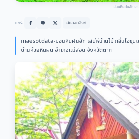
ม่อนหินฝนฮัท เสน่
แชร์:
คัดลอกลิงก์
maesotdata-ม่อนหินฝนฮัท เสน่ห์บ้านไม้ กลิ่นไอขุนเขา 
บ้านห้วยหินฝน อำเภอแม่สอด จังหวัดตาก