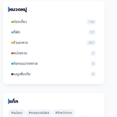
หมวดหมู่
ท่องเที่ยว
130
ที่พัก
57
ร้านอาหาร
367
หน่วยงาน
2
กิจกรรม/เทศกาล
0
เมนูเพิ่มเติม
0
แท็ก
#แม่สอด
#maesotdata
#จังหวัดตาก