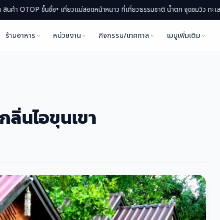
สอดหน้าหนาว ที่เที่ยวธรรมชาติ น้ำตก จุดชมวิว ทะเลหมอก
• แม่สอดกินอะไรดี? รวมร
ร้านอาหาร
หน่วยงาน
กิจกรรม/เทศกาล
เมนูเพิ่มเติม
 กลิ่นไอขุนเขา