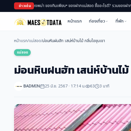
ินเพียบ
• ของฝากแม่สอด ซื้ออะไรดี? รวมของฝาก สินค้า OTOP ขึ้นชื่อ
• เที่ยวแม่
ข่าวเด่น
หน้าแรก
ท่องเที่ยว
ที่พัก
หน้าแรก
/
แม่สอด
/
ม่อนหินฝนฮัท เสน่ห์บ้านไม้ กลิ่นไอขุนเขา
แม่สอด
ม่อนหินฝนฮัท เสน่ห์บ้านไม้
BADMIN
25 มิ.ย. 2567 · 17:14 น.
63
3 นาที