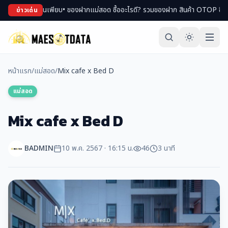
องฝากแม่สอด ซื้ออะไรดี? รวมของฝาก สินค้า OTOP ขึ้นชื่อ
• เที่ยวแม่สอดหน้าหนาว
ข่าวเด่น
หน้าแรก
/
แม่สอด
/
Mix cafe x Bed D
แม่สอด
Mix cafe x Bed D
BADMIN
10 พ.ค. 2567 · 16:15 น.
46
3 นาที