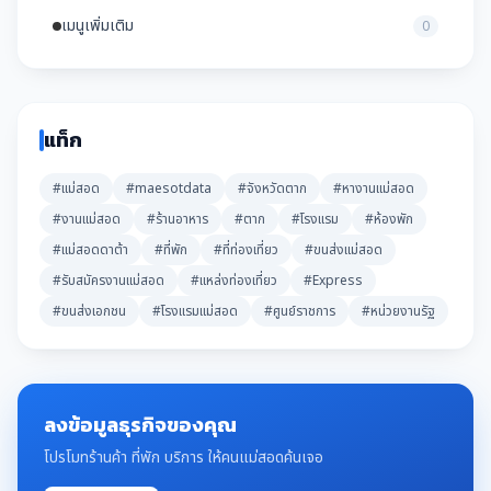
เมนูเพิ่มเติม
0
แท็ก
#แม่สอด
#maesotdata
#จังหวัดตาก
#หางานแม่สอด
#งานแม่สอด
#ร้านอาหาร
#ตาก
#โรงแรม
#ห้องพัก
#แม่สอดดาต้า
#ที่พัก
#ที่ท่องเที่ยว
#ขนส่งแม่สอด
#รับสมัครงานแม่สอด
#แหล่งท่องเที่ยว
#Express
#ขนส่งเอกชน
#โรงแรมแม่สอด
#ศูนย์ราชการ
#หน่วยงานรัฐ
ลงข้อมูลธุรกิจของคุณ
โปรโมทร้านค้า ที่พัก บริการ ให้คนแม่สอดค้นเจอ