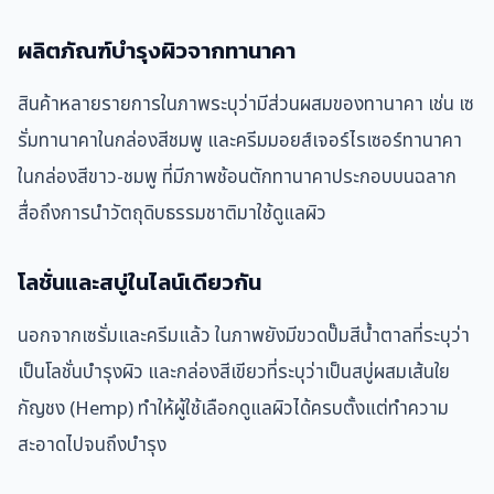
ผลิตภัณฑ์บำรุงผิวจากทานาคา
สินค้าหลายรายการในภาพระบุว่ามีส่วนผสมของทานาคา เช่น เซ
รั่มทานาคาในกล่องสีชมพู และครีมมอยส์เจอร์ไรเซอร์ทานาคา
ในกล่องสีขาว-ชมพู ที่มีภาพช้อนตักทานาคาประกอบบนฉลาก
สื่อถึงการนำวัตถุดิบธรรมชาติมาใช้ดูแลผิว
โลชั่นและสบู่ในไลน์เดียวกัน
นอกจากเซรั่มและครีมแล้ว ในภาพยังมีขวดปั๊มสีน้ำตาลที่ระบุว่า
เป็นโลชั่นบำรุงผิว และกล่องสีเขียวที่ระบุว่าเป็นสบู่ผสมเส้นใย
กัญชง (Hemp) ทำให้ผู้ใช้เลือกดูแลผิวได้ครบตั้งแต่ทำความ
สะอาดไปจนถึงบำรุง