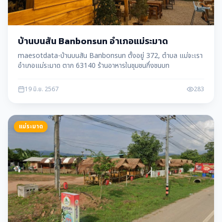
บ้านบนสัน Banbonsun อำเภอแม่ระมาด
maesotdata-บ้านบนสัน Banbonsun ตั้งอยู่ 372, ตำบล แม่จะเรา
อำเภอแม่ระมาด ตาก 63140 ร้านอาหารในชุมชนกึ่งชนบท
19 มิ.ย. 2567
283
แม่ระมาด