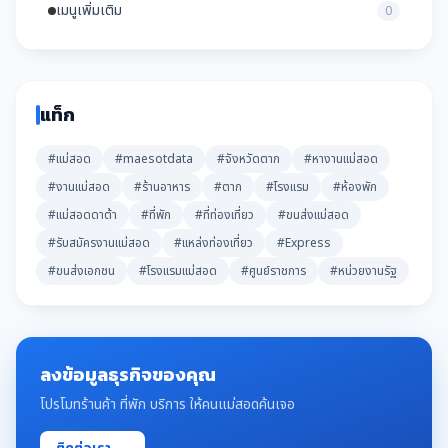
เมนูเพิ่มเติม
0
แท็ก
#แม่สอด
#maesotdata
#จังหวัดตาก
#หางานแม่สอด
#งานแม่สอด
#ร้านอาหาร
#ตาก
#โรงแรม
#ห้องพัก
#แม่สอดดาต้า
#ที่พัก
#ที่ท่องเที่ยว
#ขนส่งแม่สอด
#รับสมัครงานแม่สอด
#แหล่งท่องเที่ยว
#Express
#ขนส่งเอกชน
#โรงแรมแม่สอด
#ศูนย์ราชการ
#หน่วยงานรัฐ
ลงข้อมูลธุรกิจของคุณ
โปรโมทร้านค้า ที่พัก บริการ ให้คนแม่สอดค้นเจอ