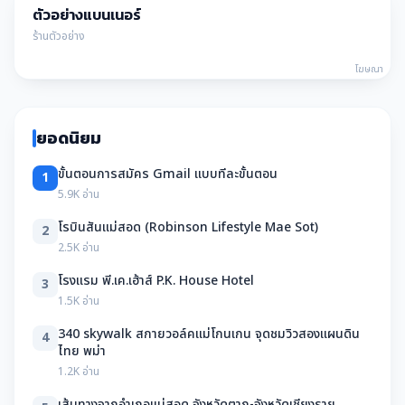
ตัวอย่างแบนเนอร์
ร้านตัวอย่าง
โฆษณา
ยอดนิยม
ขั้นตอนการสมัคร Gmail แบบทีละขั้นตอน
1
5.9K อ่าน
โรบินสันแม่สอด (Robinson Lifestyle Mae Sot)
2
2.5K อ่าน
โรงแรม พี.เค.เฮ้าส์ P.K. House Hotel
3
1.5K อ่าน
340 skywalk สกายวอล์คแม่โกนเกน จุดชมวิวสองแผนดิน
4
ไทย พม่า
1.2K อ่าน
เส้นทางจากอำเภอแม่สอด จังหวัดตาก-จังหวัดเชียงราย