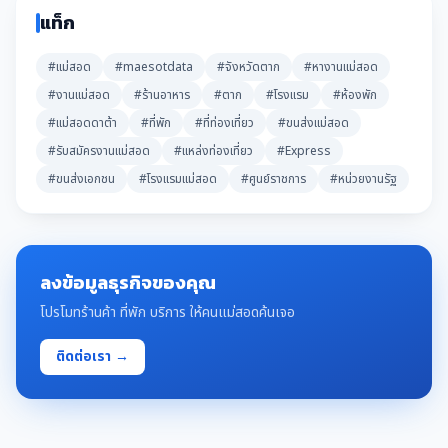
แท็ก
#แม่สอด
#maesotdata
#จังหวัดตาก
#หางานแม่สอด
#งานแม่สอด
#ร้านอาหาร
#ตาก
#โรงแรม
#ห้องพัก
#แม่สอดดาต้า
#ที่พัก
#ที่ท่องเที่ยว
#ขนส่งแม่สอด
#รับสมัครงานแม่สอด
#แหล่งท่องเที่ยว
#Express
#ขนส่งเอกชน
#โรงแรมแม่สอด
#ศูนย์ราชการ
#หน่วยงานรัฐ
ลงข้อมูลธุรกิจของคุณ
โปรโมทร้านค้า ที่พัก บริการ ให้คนแม่สอดค้นเจอ
ติดต่อเรา →