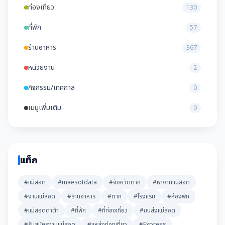
ท่องเที่ยว
130
ที่พัก
57
ร้านอาหาร
367
หน่วยงาน
2
กิจกรรม/เทศกาล
0
เมนูเพิ่มเติม
0
แท็ก
#แม่สอด
#maesotdata
#จังหวัดตาก
#หางานแม่สอด
#งานแม่สอด
#ร้านอาหาร
#ตาก
#โรงแรม
#ห้องพัก
#แม่สอดดาต้า
#ที่พัก
#ที่ท่องเที่ยว
#ขนส่งแม่สอด
#รับสมัครงานแม่สอด
#แหล่งท่องเที่ยว
#Express