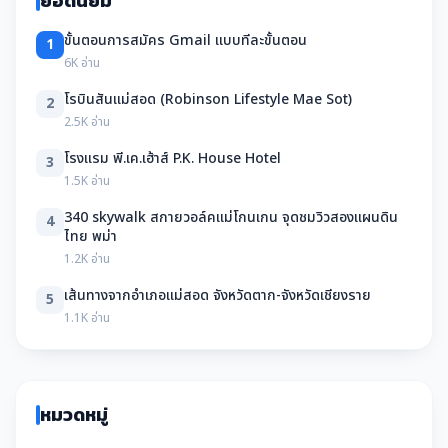
ยอดนิยม
ขั้นตอนการสมัคร Gmail แบบทีละขั้นตอน
1
6K อ่าน
โรบินสันแม่สอด (Robinson Lifestyle Mae Sot)
2
2.5K อ่าน
โรงแรม พี.เค.เฮ้าส์ P.K. House Hotel
3
1.5K อ่าน
340 skywalk สกายวอล์คแม่โกนเกน จุดชมวิวสองแผนดิน
4
ไทย พม่า
1.2K อ่าน
เส้นทางจากอำเภอแม่สอด จังหวัดตาก-จังหวัดเชียงราย
5
1.1K อ่าน
หมวดหมู่