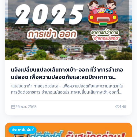
แจ้งเปลี่ยนแปลงเส้นทางเข้า-ออก ที่ว่าการอำเภอ
แม่สอด เพื่อความปลอดภัยและลดปัญหาการ
จราจร
แม่สอดดาต้า maesotdata - เพื่อความปลอดภัยและความสะดวกใน
การติดต่อราชการ อำเภอแม่สอดประกาศเปลี่ยนเส้นทางเข้า-ออกที่
ว่าการอำเภอ โดยกำหนดให้ทางเข้าอยู่ด้านสำนักงานสรรพากร และ
ทางออกอยู่ด้านโรงเรียนสรรพวิทยาคม มีผลบังคับใช้ทันที
26 พ.ค. 2568
146
ประชาสัมพันธ์