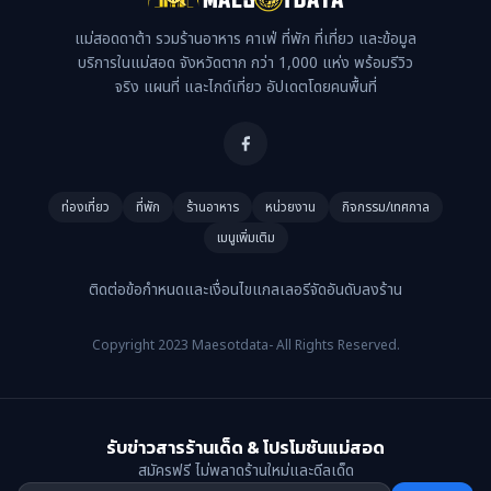
แม่สอดดาต้า รวมร้านอาหาร คาเฟ่ ที่พัก ที่เที่ยว และข้อมูล
บริการในแม่สอด จังหวัดตาก กว่า 1,000 แห่ง พร้อมรีวิว
จริง แผนที่ และไกด์เที่ยว อัปเดตโดยคนพื้นที่
ท่องเที่ยว
ที่พัก
ร้านอาหาร
หน่วยงาน
กิจกรรม/เทศกาล
เมนูเพิ่มเติม
ติดต่อ
ข้อกำหนดและเงื่อนไข
แกลเลอรี
จัดอันดับ
ลงร้าน
Copyright 2023 Maesotdata- All Rights Reserved.
รับข่าวสารร้านเด็ด & โปรโมชันแม่สอด
สมัครฟรี ไม่พลาดร้านใหม่และดีลเด็ด