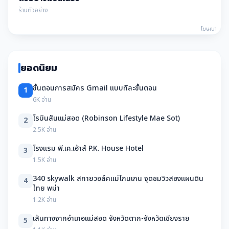
ร้านตัวอย่าง
โฆษณา
ยอดนิยม
ขั้นตอนการสมัคร Gmail แบบทีละขั้นตอน
1
6K อ่าน
โรบินสันแม่สอด (Robinson Lifestyle Mae Sot)
2
2.5K อ่าน
โรงแรม พี.เค.เฮ้าส์ P.K. House Hotel
3
1.5K อ่าน
340 skywalk สกายวอล์คแม่โกนเกน จุดชมวิวสองแผนดิน
4
ไทย พม่า
1.2K อ่าน
เส้นทางจากอำเภอแม่สอด จังหวัดตาก-จังหวัดเชียงราย
5