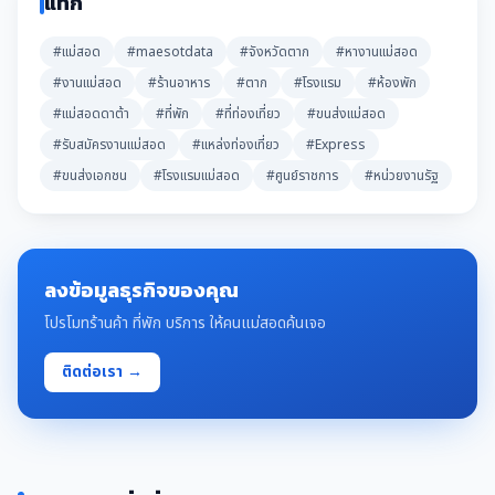
แท็ก
#แม่สอด
#maesotdata
#จังหวัดตาก
#หางานแม่สอด
#งานแม่สอด
#ร้านอาหาร
#ตาก
#โรงแรม
#ห้องพัก
#แม่สอดดาต้า
#ที่พัก
#ที่ท่องเที่ยว
#ขนส่งแม่สอด
#รับสมัครงานแม่สอด
#แหล่งท่องเที่ยว
#Express
#ขนส่งเอกชน
#โรงแรมแม่สอด
#ศูนย์ราชการ
#หน่วยงานรัฐ
ลงข้อมูลธุรกิจของคุณ
โปรโมทร้านค้า ที่พัก บริการ ให้คนแม่สอดค้นเจอ
ติดต่อเรา →