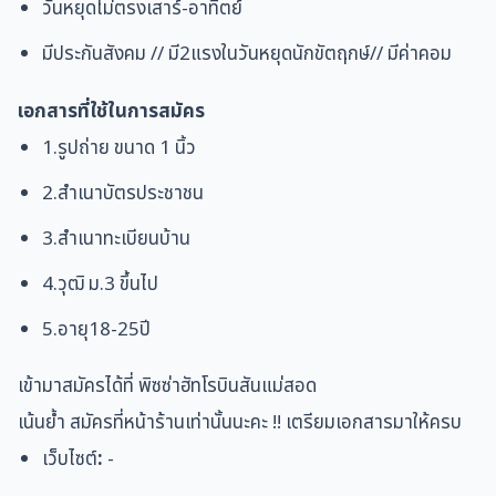
วันหยุดไม่ตรงเสาร์-อาทิตย์
มีประกันสังคม // มี2แรงในวันหยุดนักขัตฤกษ์// มีค่าคอม
เอกสารที่ใช้ในการสมัคร
1.รูปถ่าย ขนาด 1 นิ้ว
2.สำเนาบัตรประชาชน
3.สำเนาทะเบียนบ้าน
4.วุฒิ ม.3 ขึ้นไป
5.อายุ18-25ปี
เข้ามาสมัครได้ที่ พิซซ่าฮัทโรบินสันแม่สอด
เน้นย้ำ สมัครที่หน้าร้านเท่านั้นนะคะ !! เตรียมเอกสารมาให้ครบ
เว็บไซต์
:
-