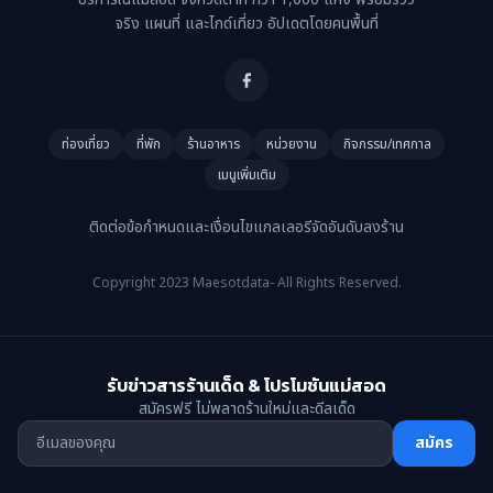
จริง แผนที่ และไกด์เที่ยว อัปเดตโดยคนพื้นที่
ท่องเที่ยว
ที่พัก
ร้านอาหาร
หน่วยงาน
กิจกรรม/เทศกาล
เมนูเพิ่มเติม
ติดต่อ
ข้อกำหนดและเงื่อนไข
แกลเลอรี
จัดอันดับ
ลงร้าน
Copyright 2023 Maesotdata- All Rights Reserved.
รับข่าวสารร้านเด็ด & โปรโมชันแม่สอด
สมัครฟรี ไม่พลาดร้านใหม่และดีลเด็ด
สมัคร