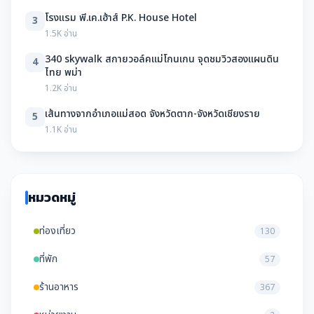
โรงแรม พี.เค.เฮ้าส์ P.K. House Hotel
3
1.5K อ่าน
340 skywalk สกายวอล์คแม่โกนเกน จุดชมวิวสองแผนดิน
4
ไทย พม่า
1.2K อ่าน
เส้นทางจากอำเภอแม่สอด จังหวัดตาก-จังหวัดเชียงราย
5
1.1K อ่าน
หมวดหมู่
ท่องเที่ยว
130
ที่พัก
57
ร้านอาหาร
367