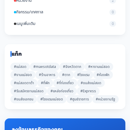
หน่วยงาน
2
กิจกรรม/เทศกาล
0
เมนูเพิ่มเติม
0
แท็ก
#แม่สอด
#maesotdata
#จังหวัดตาก
#หางานแม่สอด
#งานแม่สอด
#ร้านอาหาร
#ตาก
#โรงแรม
#ห้องพัก
#แม่สอดดาต้า
#ที่พัก
#ที่ท่องเที่ยว
#ขนส่งแม่สอด
#รับสมัครงานแม่สอด
#แหล่งท่องเที่ยว
#Express
#ขนส่งเอกชน
#โรงแรมแม่สอด
#ศูนย์ราชการ
#หน่วยงานรัฐ
ลงข้อมูลธุรกิจของคุณ