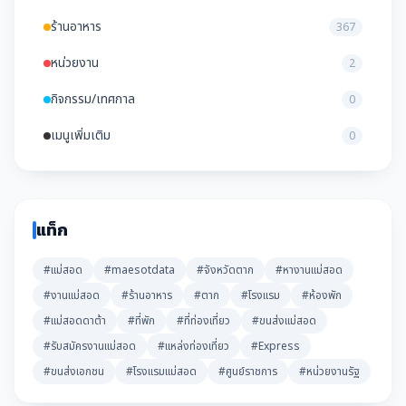
ร้านอาหาร
367
หน่วยงาน
2
กิจกรรม/เทศกาล
0
เมนูเพิ่มเติม
0
แท็ก
#แม่สอด
#maesotdata
#จังหวัดตาก
#หางานแม่สอด
#งานแม่สอด
#ร้านอาหาร
#ตาก
#โรงแรม
#ห้องพัก
#แม่สอดดาต้า
#ที่พัก
#ที่ท่องเที่ยว
#ขนส่งแม่สอด
#รับสมัครงานแม่สอด
#แหล่งท่องเที่ยว
#Express
#ขนส่งเอกชน
#โรงแรมแม่สอด
#ศูนย์ราชการ
#หน่วยงานรัฐ