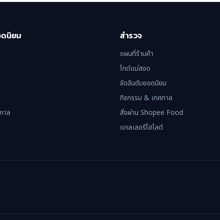
อดนิยม
สำรวจ
แผนที่ร้านค้า
ไกด์แม่สอด
จัดอันดับยอดนิยม
กิจกรรม & เทศกาล
ศกาล
สั่งผ่าน Shopee Food
แกลเลอรีไฮไลต์