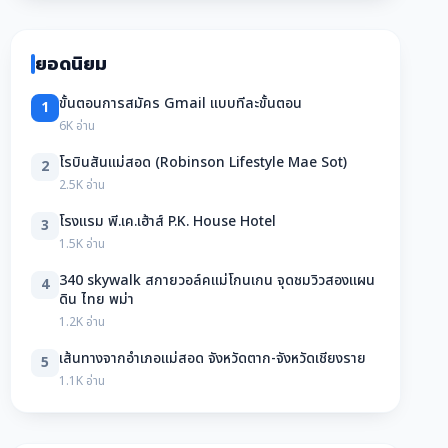
ยอดนิยม
ขั้นตอนการสมัคร Gmail แบบทีละขั้นตอน
1
6K อ่าน
โรบินสันแม่สอด (Robinson Lifestyle Mae Sot)
2
2.5K อ่าน
โรงแรม พี.เค.เฮ้าส์ P.K. House Hotel
3
1.5K อ่าน
340 skywalk สกายวอล์คแม่โกนเกน จุดชมวิวสองแผน
4
ดิน ไทย พม่า
1.2K อ่าน
เส้นทางจากอำเภอแม่สอด จังหวัดตาก-จังหวัดเชียงราย
5
1.1K อ่าน