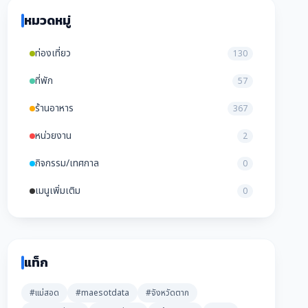
หมวดหมู่
ท่องเที่ยว
130
ที่พัก
57
ร้านอาหาร
367
หน่วยงาน
2
กิจกรรม/เทศกาล
0
เมนูเพิ่มเติม
0
แท็ก
#แม่สอด
#maesotdata
#จังหวัดตาก