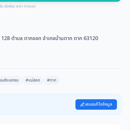
ับ-ส่งพัสดุ สาขา ตากออก
ยู่: 128 ตำบล ตากออก อำเภอบ้านตาก ตาก 63120
ขนส่งเอกชน
#แม่สอด
#ตาก
เสนอแก้ไขข้อมูล