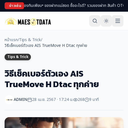
ม่า ของกินเพียบ
• ของฝากแม่สอด ซื้ออะไรดี? รวมของฝาก สินค้า OTOP ขึ้นชื่อ
• เ
ข่าวเด่น
หน้าแรก
/
Tips & Trick
/
วิธีเช็คเบอร์ตัวเอง AIS TrueMove H Dtac ทุกค่าย
Tips & Trick
วิธีเช็คเบอร์ตัวเอง AIS
TrueMove H Dtac ทุกค่าย
ADMIN
28 เม.ย. 2567 · 17:24 น.
268
9 นาที