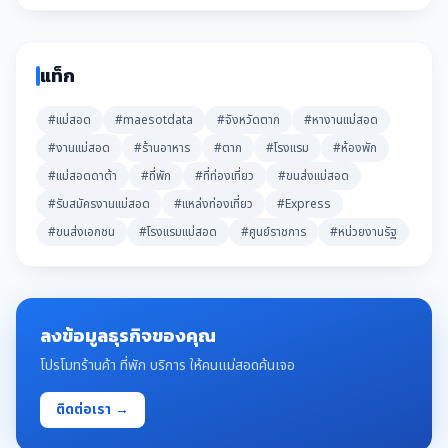
แท็ก
#แม่สอด
#maesotdata
#จังหวัดตาก
#หางานแม่สอด
#งานแม่สอด
#ร้านอาหาร
#ตาก
#โรงแรม
#ห้องพัก
#แม่สอดดาต้า
#ที่พัก
#ที่ท่องเที่ยว
#ขนส่งแม่สอด
#รับสมัครงานแม่สอด
#แหล่งท่องเที่ยว
#Express
#ขนส่งเอกชน
#โรงแรมแม่สอด
#ศูนย์ราชการ
#หน่วยงานรัฐ
ลงข้อมูลธุรกิจของคุณ
โปรโมทร้านค้า ที่พัก บริการ ให้คนแม่สอดค้นเจอ
ติดต่อเรา →