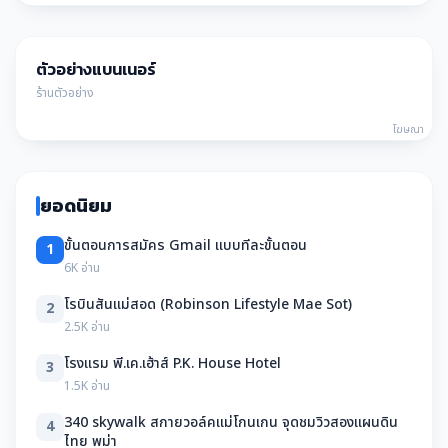
ตัวอย่างแบนเนอร์
ร้านตัวอย่าง
โฆษณา
ยอดนิยม
ขั้นตอนการสมัคร Gmail แบบทีละขั้นตอน
1
6K อ่าน
โรบินสันแม่สอด (Robinson Lifestyle Mae Sot)
2
2.5K อ่าน
โรงแรม พี.เค.เฮ้าส์ P.K. House Hotel
3
1.5K อ่าน
340 skywalk สกายวอล์คแม่โกนเกน จุดชมวิวสองแผนดิน
4
ไทย พม่า