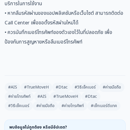
บริการในการใช้งาน
• หากลืมรหัสผ่านของแอปพลิเคชันหรือเว็บไซต์ สามารถติดต่อ
Call Center เพื่อขอตั้งรหัสผ่านใหม่ได้
• ควรบันทึกเบอร์โทรศัพท์ของตัวเองไว้ในที่ปลอดภัย เพื่อ
ป้องกันการสูญหายหรือลืมเบอร์โทรศัพท์
#AIS
#TrueMoveH
#Dtac
#วิธีเช็คเบอร์
#ค่ายมือถือ
#ค่ายโทรศัพท์
#AIS
#TrueMoveH
#Dtac
#วิธีเช็คเบอร์
#ค่ายมือถือ
#ค่ายโทรศัพท์
#เช็กเบอร์ดีแทค
พบข้อมูลไม่ถูกต้อง หรือมีอัปเดต?