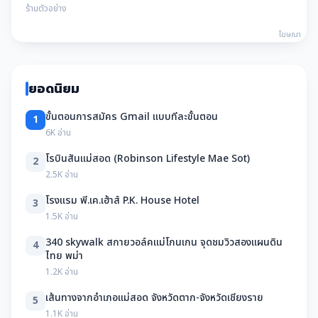
ร้านตัวอย่าง
โฆษณา
ยอดนิยม
ขั้นตอนการสมัคร Gmail แบบทีละขั้นตอน
1
6K อ่าน
โรบินสันแม่สอด (Robinson Lifestyle Mae Sot)
2
2.5K อ่าน
โรงแรม พี.เค.เฮ้าส์ P.K. House Hotel
3
1.5K อ่าน
340 skywalk สกายวอล์คแม่โกนเกน จุดชมวิวสองแผนดิน
4
ไทย พม่า
1.2K อ่าน
เส้นทางจากอำเภอแม่สอด จังหวัดตาก-จังหวัดเชียงราย
5
1.1K อ่าน