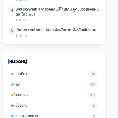
340 skywalk สกายวอล์คแม่โกนเกน จุดชมวิวสองแผน
4
ดิน ไทย พม่า
1.2K อ่าน
เส้นทางจากอำเภอแม่สอด จังหวัดตาก-จังหวัดเชียงราย
5
1.1K อ่าน
หมวดหมู่
ท่องเที่ยว
130
ที่พัก
57
ร้านอาหาร
367
หน่วยงาน
2
กิจกรรม/เทศกาล
0