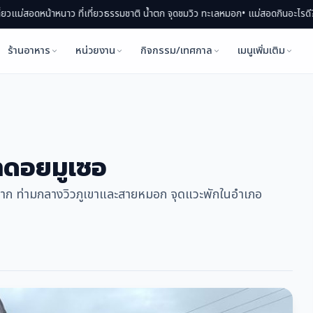
าหนาว ที่เที่ยวธรรมชาติ น้ำตก จุดชมวิว ทะเลหมอก
• แม่สอดกินอะไรดี? รวมร้านอาห
ร้านอาหาร
หน่วยงาน
กิจกรรม/เทศกาล
เมนูเพิ่มเติม
ขาดอยมูเซอ
ก ท่ามกลางวิวภูเขาและสายหมอก จุดแวะพักในอำเภอ