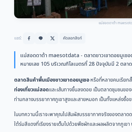
แม่สอดดาต้า maesotd
แชร์:
คัดลอกลิงก์
แม่สอดดาต้า maesotdata - ตลาดชาวเขาดอยมูเซอตั
หมายเลข 105 บริเวณกิโลเมตรที่ 28 ปัจจุบันมี 2 ตลา
ตลาดสินค้าพื้นเมืองชาวเขาดอยมูเซอ
หรือที่หลายคนเรียกส
ท่องเที่ยวแม่สอด
และเส้นทางขึ้นลงดอย เป็นตลาดชุมชนขอ
ท่ามกลางบรรยากาศภูเขาสูงและสายหมอก เป็นทั้งแหล่งซื้อของฝ
ในบทความนี้เราจะพาคุณไปสัมผัสบรรยากาศจริงของตลาดดอยม
ใต้ร่มสีแดงที่เรียงรายเต็มไปด้วยพืชผักและผลผลิตจากภูเขา พ