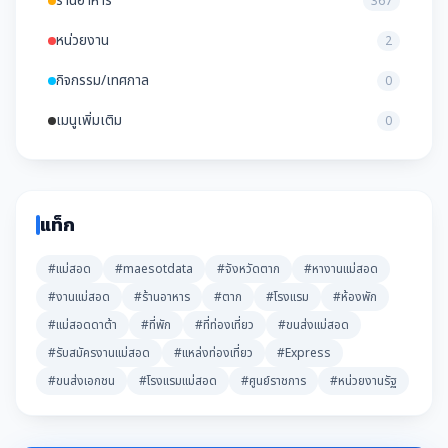
ร้านอาหาร
367
หน่วยงาน
2
กิจกรรม/เทศกาล
0
เมนูเพิ่มเติม
0
แท็ก
#แม่สอด
#maesotdata
#จังหวัดตาก
#หางานแม่สอด
#งานแม่สอด
#ร้านอาหาร
#ตาก
#โรงแรม
#ห้องพัก
#แม่สอดดาต้า
#ที่พัก
#ที่ท่องเที่ยว
#ขนส่งแม่สอด
#รับสมัครงานแม่สอด
#แหล่งท่องเที่ยว
#Express
#ขนส่งเอกชน
#โรงแรมแม่สอด
#ศูนย์ราชการ
#หน่วยงานรัฐ