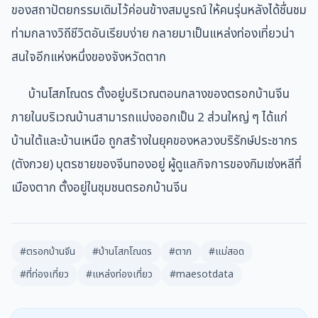
ของสถาปัตยกรรมเดิมไว้ค่อนข้างสมบูรณ์ ให้คนรุ่นหลังได้ชื่นชม
ท่ามกลางวิถีชีวิตอันเรียบง่าย กลายมาเป็นแหล่งท่องเที่ยวน่า
สนใจอีกแห่งหนึ่งของจังหวัดตาก
บ้านโสภโณดร ตั้งอยู่บริเวณตอนกลางของตรอกบ้านจีน
ภายในบริเวณบ้านสามารถแบ่งออกเป็น 2 ส่วนใหญ่ ๆ ได้แก่
บ้านใต้และบ้านเหนือ ถูกสร้างในยุคของหลวงบริรักษ์ประชากร
(ตังกวย) บุตรชายของจีนทองอยู่ ผู้ดูแลกิจการของกิมเซ่งหลีที่
เมืองตาก ตั้งอยู่ในชุมชนตรอกบ้านจีน
#ตรอกบ้านจีน
#บ้านโสภโณดร
#ตาก
#แม่สอด
#ที่ท่องเที่ยว
#แหล่งท่องเที่ยว
#maesotdata