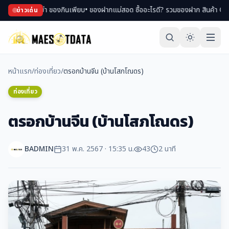
ปของพม่า ของกินเพียบ
• ของฝากแม่สอด ซื้ออะไรดี? รวมของฝาก สินค้า OTOP ขึ้นชื
ข่าวเด่น
หน้าแรก
/
ท่องเที่ยว
/
ตรอกบ้านจีน (บ้านโสภโณดร)
ท่องเที่ยว
ตรอกบ้านจีน (บ้านโสภโณดร)
BADMIN
31 พ.ค. 2567 · 15:35 น.
43
2 นาที