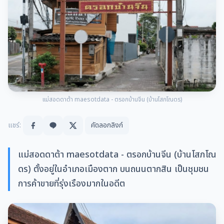
แม่สอดดาต้า maesotdata - ตรอกบ้านจีน (บ้านโสภโณดร)
แชร์:
คัดลอกลิงก์
แม่สอดดาต้า maesotdata - ตรอกบ้านจีน (บ้านโสภโณ
ดร) ตั้งอยู่ในอำเภอเมืองตาก บนถนนตากสิน เป็นชุมชน
การค้าขายที่รุ่งเรืองมากในอดีต