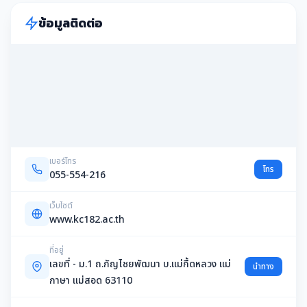
ข้อมูลติดต่อ
เบอร์โทร
โทร
055-554-216
เว็บไซต์
www.kc182.ac.th
ที่อยู่
เลขที่ - ม.1 ถ.กัญไชยพัฒนา บ.แม่กื้ดหลวง แม่
นำทาง
กาษา แม่สอด 63110