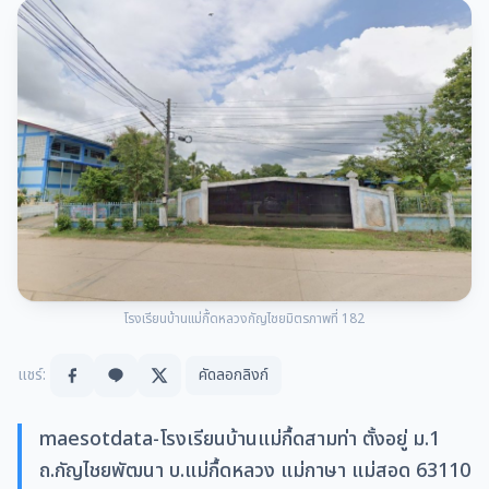
โรงเรียนบ้านแม่กื้ดหลวงกัญไชยมิตรภาพที่ 182
แชร์:
คัดลอกลิงก์
maesotdata-โรงเรียนบ้านแม่กื้ดสามท่า ตั้งอยู่ ม.1
ถ.กัญไชยพัฒนา บ.แม่กื้ดหลวง แม่กาษา แม่สอด 63110