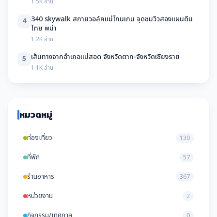
1.5K อ่าน
340 skywalk สกายวอล์คแม่โกนเกน จุดชมวิวสองแผนดิน
4
ไทย พม่า
1.2K อ่าน
เส้นทางจากอำเภอแม่สอด จังหวัดตาก-จังหวัดเชียงราย
5
1.1K อ่าน
หมวดหมู่
ท่องเที่ยว
130
ที่พัก
57
ร้านอาหาร
367
หน่วยงาน
2
กิจกรรม/เทศกาล
0