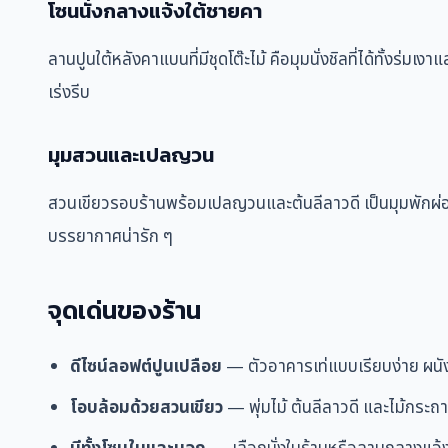
โซนนั่งกลางแจ้งใต้ชายคา
ลานปูนใต้หลังคาแบนที่มีชุดโต๊ะไม้ คือมุมนั่งชิลที่ได้ทั้งร
เร่งรีบ
มุมสวนและเปลญวน
สวนเขียวรอบร้านพร้อมเปลญวนและต้นลีลาวดี เป็นมุมพักผ่อน
บรรยากาศน่ารัก ๆ
จุดเด่นของร้าน
ดีไซน์ลอฟต์ปูนเปลือย
— ตัวอาคารเท่แบบเรียบง่าย ผนั
โอบล้อมด้วยสวนเขียว
— พุ่มไม้ ต้นลีลาวดี และไม้กระถาง