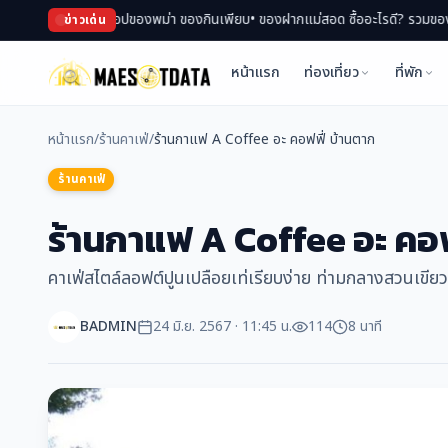
าด ช้อปของพม่า ของกินเพียบ
• ของฝากแม่สอด ซื้ออะไรดี? รวมของฝาก สินค้า OTOP 
ข่าวเด่น
หน้าแรก
ท่องเที่ยว
ที่พัก
หน้าแรก
/
ร้านคาเฟ่
/
ร้านกาแฟ A Coffee อะ คอฟฟี่ บ้านตาก
ร้านคาเฟ่
ร้านกาแฟ A Coffee อะ คอฟ
คาเฟ่สไตล์ลอฟต์ปูนเปลือยเท่เรียบง่าย ท่ามกลางสวนเขีย
BADMIN
24 มิ.ย. 2567 · 11:45 น.
114
8 นาที