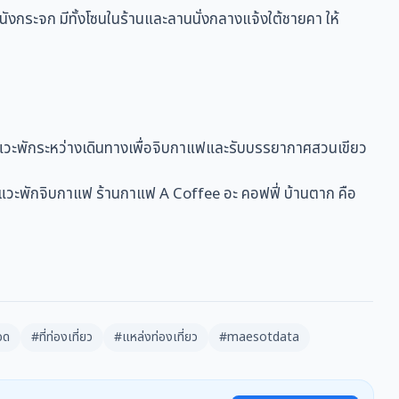
ังกระจก มีทั้งโซนในร้านและลานนั่งกลางแจ้งใต้ชายคา ให้
น หรือแวะพักระหว่างเดินทางเพื่อจิบกาแฟและรับบรรยากาศสวนเขียว
ับแวะพักจิบกาแฟ ร้านกาแฟ A Coffee อะ คอฟฟี่ บ้านตาก คือ
อด
#ที่ท่องเที่ยว
#แหล่งท่องเที่ยว
#maesotdata