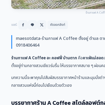
ร้านกาแฟ A Coff
แชร์:
คัดลอกลิงก์
maesotdata-ร้านกาแฟ A Coffee ตั้งอยู่ ตำบล ตาก
0918406464
ร้านกาแฟ A Coffee อะ คอฟฟี่ บ้านตาก
คือ
คาเฟ่แม่สอด
ตั้งอยู่ท่ามกลางสวนเขียวร่มรื่น ให้บรรยากาศสบาย ๆ ผ่อ
บทความนี้จะพาคุณไปสัมผัสบรรยากาศหน้าร้านและมุมนั่งต่าง 
กลางสวนแห่งนี้ก่อนไปเยือนด้วยตัวเอง
บรรยากาศร้าน A Coffee สไตล์ลอฟต์