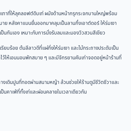
ทาที่ให้ลุคลอฟต์ดิบเท่ ผนังด้านหน้ากรุกระจกบานใหญ่พร้อม
าย หลังคาแบนยื่นออกมาคลุมเป็นลานกึ่งเอาต์ดอร์ ให้ร่มเงา
ย่างเป็นกันเอง เหมาะกับการนั่งรับลมและมองวิวสวนสีเขียว
รียบร้อย ต้นลีลาวดีที่แผ่กิ่งให้ร่มเงา และไม้กระถางประดับเป็น
นไว้ให้เอนนอนพักสบาย ๆ และมีจักรยานคันเก่าจอดอยู่หน้าร้านที่
งเดินปูนที่ทอดผ่านสนามหญ้า ล้วนช่วยให้ร้านดูมีชีวิตชีวาและ
เป็นคาเฟ่ที่ทั้งเท่และผ่อนคลายในเวลาเดียวกัน