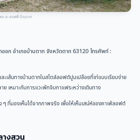
ee อะ คอฟฟี่ บ้านตาก
ออก อำเภอบ้านตาก จังหวัดตาก 63120 โทรศัพท์ :
และเส้นทางบ้านตากในสไตล์ลอฟต์ปูนเปลือยที่เท่แบบเรียบง่าย
นคลาย เหมาะกับการแวะพักจิบกาแฟระหว่างเดินทาง
ๆ ที่มองเห็นได้จากภาพจริง เพื่อให้เห็นเสน่ห์ของคาเฟ่ลอฟต์
กลางสวน