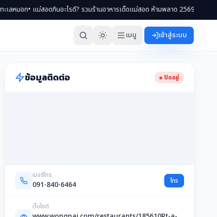
สอดกินอะไรดี? รวมร้านอาหารเด็ดแม่สอด ห้ามพลาด 2569
• เที่ยวแม่สอด 2 วัน 1 ค
เมนู
เข้าสู่ระบบ
ข้อมูลติดต่อ
ปิดอยู่
เบอร์โทร
โทร
091-840-6464
เว็บไซต์
www.wongnai.com/restaurants/185610Rt-a-