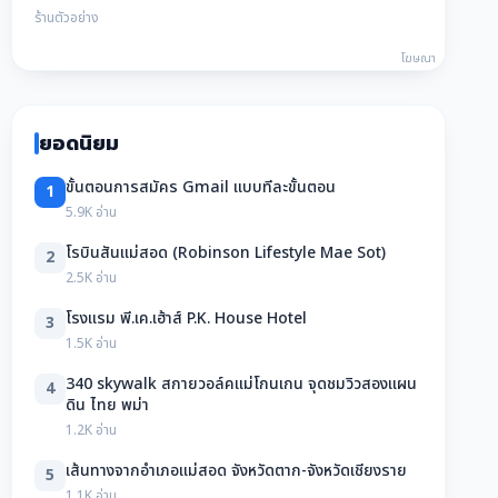
ร้านตัวอย่าง
โฆษณา
ยอดนิยม
ขั้นตอนการสมัคร Gmail แบบทีละขั้นตอน
1
5.9K อ่าน
โรบินสันแม่สอด (Robinson Lifestyle Mae Sot)
2
2.5K อ่าน
โรงแรม พี.เค.เฮ้าส์ P.K. House Hotel
3
1.5K อ่าน
340 skywalk สกายวอล์คแม่โกนเกน จุดชมวิวสองแผน
4
ดิน ไทย พม่า
1.2K อ่าน
เส้นทางจากอำเภอแม่สอด จังหวัดตาก-จังหวัดเชียงราย
5
1.1K อ่าน