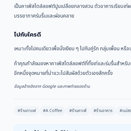
เป็นคาเฟ่สไตล์ลอฟต์ปูนเปลือยกลางสวน ตัวอาคารเรียบเท่ผน
บรรยากาศร่มรื่นและผ่อนคลาย
ไปกับใครดี
เหมาะทั้งไปคนเดียวเพื่อนั่งเงียบ ๆ ไปกับคู่รัก กลุ่มเพื่อ
ถ้าคุณกำลังมองหาคาเฟ่สไตล์ลอฟต์ที่ทั้งเท่และร่มรื่นสำหร
อีกหนึ่งจุดหมายที่น่าแวะไปสัมผัสด้วยตัวเองสักครั้ง
ข้อมูลอ้างอิงจาก Google และภาพถ่ายของร้าน
#ร้านกาแฟ
#A Coffee
#ร้านคาเฟ่
#ร้านอาหาร
#แม่ส