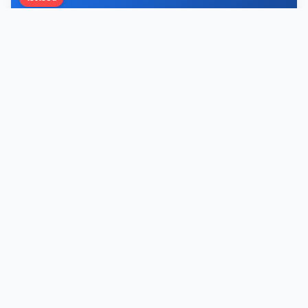
โรงเรียนอนุบาลเจริญวัย
โรงเรียนอนุบาลเจริญวัย อำเภอแม่ระมาด จังหวัดตาก โรงเรียนเอกชน
สังกัดสำนักงานคณะกรรมการส่งเสริมการศึกษาเอกชน (สช.)
19 ก.ค. 2569
26