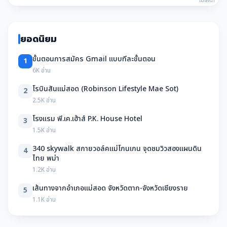
โฆษณา
ยอดนิยม
ขั้นตอนการสมัคร Gmail แบบทีละขั้นตอน
1
6K อ่าน
โรบินสันแม่สอด (Robinson Lifestyle Mae Sot)
2
2.5K อ่าน
โรงแรม พี.เค.เฮ้าส์ P.K. House Hotel
3
1.5K อ่าน
340 skywalk สกายวอล์คแม่โกนเกน จุดชมวิวสองแผนดิน
4
ไทย พม่า
1.2K อ่าน
เส้นทางจากอำเภอแม่สอด จังหวัดตาก-จังหวัดเชียงราย
5
1.1K อ่าน