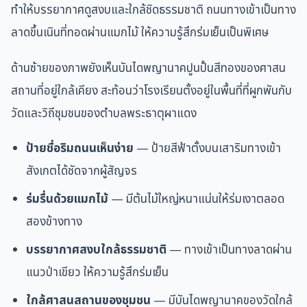
ทำให้บรรยากาศดูสงบและใกล้ชิดธรรมชาติ ถนนทางเข้าเป็นทาง
ลาดขึ้นเนินที่ทอดผ่านแมกไม้ ให้ความรู้สึกร่มเย็นเป็นพิเศษ
ด้านซ้ายของภาพยังเห็นบันไดพญานาคปูนปั้นสีทองของศาสน
สถานที่อยู่ใกล้เคียง สะท้อนว่าโรงเรียนตั้งอยู่ในพื้นที่ที่ผูกพันกับ
วัดและวิถีชุมชนของตำบลพระธาตุผาแดง
ป้ายชื่อริมถนนเห็นง่าย
— ป้ายสีฟ้าตั้งบนเสาริมทางเข้า
สังเกตได้ชัดจากผู้สัญจร
ร่มรื่นด้วยแมกไม้
— มีต้นไม้ใหญ่หนาแน่นให้ร่มเงาตลอด
สองข้างทาง
บรรยากาศสงบใกล้ธรรมชาติ
— ทางเข้าเป็นทางลาดผ่าน
แนวป่าเขียว ให้ความรู้สึกร่มเย็น
ใกล้ศาสนสถานของชุมชน
— มีบันไดพญานาคของวัดใกล้