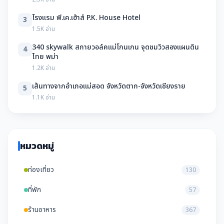
โรงแรม พี.เค.เฮ้าส์ P.K. House Hotel
3
1.5K อ่าน
340 skywalk สกายวอล์คแม่โกนเกน จุดชมวิวสองแผนดิน
4
ไทย พม่า
1.2K อ่าน
เส้นทางจากอำเภอแม่สอด จังหวัดตาก-จังหวัดเชียงราย
5
1.1K อ่าน
หมวดหมู่
ท่องเที่ยว
130
ที่พัก
57
ร้านอาหาร
367