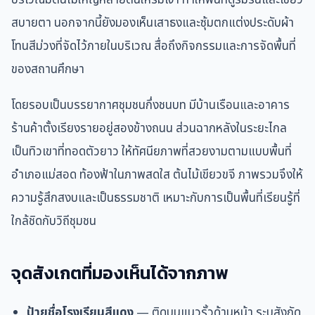
สบายตา นอกจากนี้ยังมองเห็นเสาธงและซุ้มตกแต่งประดับผ้า
โทนสีม่วงที่จัดไว้ภายในบริเวณ สื่อถึงกิจกรรมและการจัดพื้นที่
ของสถานศึกษา
โดยรอบเป็นบรรยากาศชุมชนกึ่งชนบท มีบ้านเรือนและอาคาร
ร้านค้าตั้งเรียงรายอยู่สองข้างถนน ส่วนฉากหลังในระยะไกล
เป็นทิวเขาที่ทอดตัวยาว ให้ทัศนียภาพที่สวยงามตามแบบพื้นที่
อำเภอแม่สอด ท้องฟ้าในภาพสดใส ต้นไม้เขียวขจี ภาพรวมจึงให้
ความรู้สึกสงบและเป็นธรรมชาติ เหมาะกับการเป็นพื้นที่เรียนรู้ที่
ใกล้ชิดกับวิถีชุมชน
จุดสังเกตที่มองเห็นได้จากภาพ
ป้ายชื่อโรงเรียนสีแดง
— ติดบนแนวรั้วด้านหน้า ระบุสังกัด