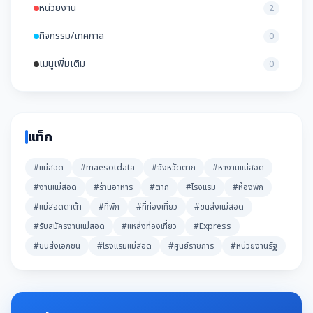
หน่วยงาน
2
กิจกรรม/เทศกาล
0
เมนูเพิ่มเติม
0
แท็ก
#แม่สอด
#maesotdata
#จังหวัดตาก
#หางานแม่สอด
#งานแม่สอด
#ร้านอาหาร
#ตาก
#โรงแรม
#ห้องพัก
#แม่สอดดาต้า
#ที่พัก
#ที่ท่องเที่ยว
#ขนส่งแม่สอด
#รับสมัครงานแม่สอด
#แหล่งท่องเที่ยว
#Express
#ขนส่งเอกชน
#โรงแรมแม่สอด
#ศูนย์ราชการ
#หน่วยงานรัฐ