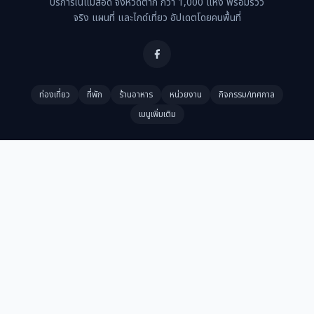
บริการในแม่สอด จังหวัดตาก กว่า 1,000 แห่ง พร้อมรีวิว
จริง แผนที่ และไกด์เที่ยว อัปเดตโดยคนพื้นที่
ท่องเที่ยว
ที่พัก
ร้านอาหาร
หน่วยงาน
กิจกรรม/เทศกาล
เมนูเพิ่มเติม
ติดต่อ
ข้อกำหนดและเงื่อนไข
แกลเลอรี
จัดอันดับ
ลงร้าน
Copyright 2023 Maesotdata- All Rights Reserved.
รับข่าวสารร้านเด็ด & โปรโมชันแม่สอด
สมัครฟรี ไม่พลาดร้านใหม่และดีลเด็ด
สมัคร