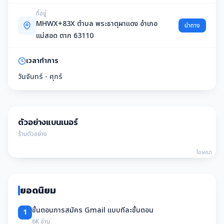
ที่อยู่
MHWX+83X ตำบล พระธาตุผาแดง อำเภอ
นำทาง
แม่สอด ตาก 63110
เวลาทำการ
วันจันทร์ - ศุกร์
ตัวอย่างแบนเนอร์
ร้านตัวอย่าง
โฆษณา
ยอดนิยม
ขั้นตอนการสมัคร Gmail แบบทีละขั้นตอน
1
6K อ่าน