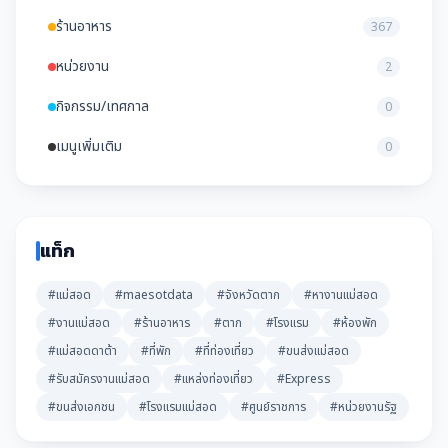
ร้านอาหาร
367
หน่วยงาน
2
กิจกรรม/เทศกาล
0
เมนูเพิ่มเติม
0
แท็ก
#แม่สอด
#maesotdata
#จังหวัดตาก
#หางานแม่สอด
#งานแม่สอด
#ร้านอาหาร
#ตาก
#โรงแรม
#ห้องพัก
#แม่สอดดาต้า
#ที่พัก
#ที่ท่องเที่ยว
#ขนส่งแม่สอด
#รับสมัครงานแม่สอด
#แหล่งท่องเที่ยว
#Express
#ขนส่งเอกชน
#โรงแรมแม่สอด
#ศูนย์ราชการ
#หน่วยงานรัฐ