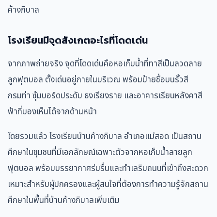
ค้างภิบาล
โรงเรียนมีจุดสังเกตอะไรที่โดดเด่น
จากภาพถ่ายจริง จุดที่โดดเด่นคือหอเก็บน้ำที่ทาสีเป็นลวดลาย
ลูกฟุตบอล ตั้งเด่นอยู่ภายในบริเวณ พร้อมป้ายชื่อบนรั้วสี
กรมท่า ซุ้มบอร์ดประดับ ธงเรียงราย และอาคารเรียนหลังคาสี
ฟ้าที่มองเห็นได้จากด้านหน้า
โดยรวมแล้ว โรงเรียนบ้านค้างภิบาล อำเภอแม่สอด เป็นสถาน
ศึกษาในชุมชนที่มีเอกลักษณ์เฉพาะตัวจากหอเก็บน้ำลายลูก
ฟุตบอล พร้อมบรรยากาศร่มรื่นและทำเลริมถนนที่เข้าถึงสะดวก
เหมาะสำหรับผู้ปกครองและผู้สนใจที่ต้องการทำความรู้จักสถาน
ศึกษาในพื้นที่บ้านค้างภิบาลเพิ่มเติม