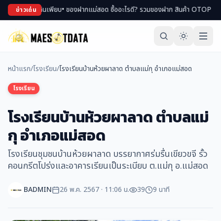
า ของกินเพียบ
• ของฝากแม่สอด ซื้ออะไรดี? รวมของฝาก สินค้า OTOP ขึ้นชื่อ
• เที่
ข่าวเด่น
หน้าแรก
/
โรงเรียน
/
โรงเรียนบ้านห้วยผาลาด ตำบลแม่กุ อำเภอแม่สอด
โรงเรียน
โรงเรียนบ้านห้วยผาลาด ตำบลแม่
กุ อำเภอแม่สอด
โรงเรียนชุมชนบ้านห้วยผาลาด บรรยากาศร่มรื่นเขียวขจี รั้ว
คอนกรีตโปร่งและอาคารเรียนเป็นระเบียบ ต.แม่กุ อ.แม่สอด
BADMIN
26 พ.ค. 2567 · 11:06 น.
39
9 นาที