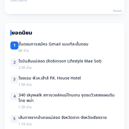
ร้านตัวอย่าง
โฆษณา
ยอดนิยม
ขั้นตอนการสมัคร Gmail แบบทีละขั้นตอน
1
6K อ่าน
โรบินสันแม่สอด (Robinson Lifestyle Mae Sot)
2
2.5K อ่าน
โรงแรม พี.เค.เฮ้าส์ P.K. House Hotel
3
1.5K อ่าน
340 skywalk สกายวอล์คแม่โกนเกน จุดชมวิวสองแผนดิน
4
ไทย พม่า
1.2K อ่าน
เส้นทางจากอำเภอแม่สอด จังหวัดตาก-จังหวัดเชียงราย
5
1.1K อ่าน