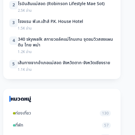
โรบินสันแม่สอด (Robinson Lifestyle Mae Sot)
2
2.5K อ่าน
โรงแรม พี.เค.เฮ้าส์ P.K. House Hotel
3
1.5K อ่าน
340 skywalk สกายวอล์คแม่โกนเกน จุดชมวิวสองแผน
4
ดิน ไทย พม่า
1.2K อ่าน
เส้นทางจากอำเภอแม่สอด จังหวัดตาก-จังหวัดเชียงราย
5
1.1K อ่าน
หมวดหมู่
ท่องเที่ยว
130
ที่พัก
57