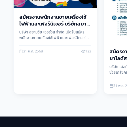
สมัครงานพนักงานขายเครื่องใช้
ไฟฟ้าและเฟอร์นิเจอร์ บริษัทสยาม
ชัย เซอร์วิส จำกัด หลายอัตรา
บริษัท สยามชัย เซอร์วิส จำกัด เปิดรับสมัคร
พนักงานขายเครื่องใช้ไฟฟ้าและเฟอร์นิเจอร์
หลายอัตรา ประจำสาขาทั่วประเทศ รายได้ดี มี
คอมมิชชั่น สมัครงานได้ทันที ข้อมูลโดย แม่สอด
สมัครงา
31 พ.ค. 2568
123
ดาต้า maesotdata
ยาโลตัส
อัพ จำก
บริษัท เฮลท
ช่วยเภสัชก
แม่สอด พร้
สนใจสมัครไ
31 พ.ค. 
maesotd