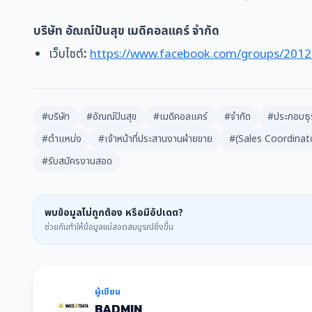
บริษัท อัณณ์ปันสุข เมดิคอลแคร์ จำกัด
เว็บไซต์
:
https://www.facebook.com/groups/20
#บริษัท
#อัณณ์ปันสุข
#เมดิคอลแคร์
#จำกัด
#ประกอบธุ
#ตำแหน่ง
#เจ้าหน้าที่ประสานงานฝ่ายขาย
#(Sales Coordinat
#รับสมัครงานสอด
พบข้อมูลไม่ถูกต้อง หรือมีอัปเดต?
ช่วยกันทำให้ข้อมูลแม่สอดสมบูรณ์ยิ่งขึ้น
ผู้เขียน
BADMIN