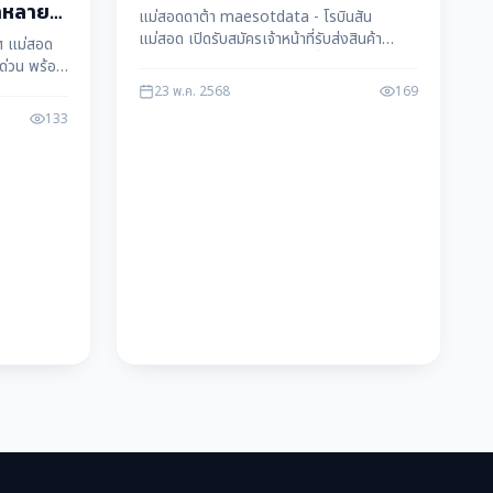
พนักงานประจำทันที
ำหลาย
แม่สอดดาต้า maesotdata - โรบินสัน
แม่สอด เปิดรับสมัครเจ้าหน้าที่รับส่งสินค้า
ิศ แม่สอด
(Goods Receiving) ทำหน้าที่ตรวจรับ-ส่ง
ด่วน พร้อม
สินค้า บันทึกข้อมูลในระบบ และดูแลสต็อก
ถามเพิ่ม
23 พ.ค. 2568
169
สมัครง่าย ได้รับบรรจุเป็นพนักงานประจำทันที
ูลโดย แม่สอด
133
พร้อมสวัสดิการดีเยี่ยม