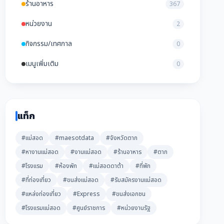
ร้านอาหาร
367
หน่วยงาน
2
กิจกรรม/เทศกาล
0
เมนูเพิ่มเติม
0
แท็ก
#แม่สอด
#maesotdata
#จังหวัดตาก
#หางานแม่สอด
#งานแม่สอด
#ร้านอาหาร
#ตาก
#โรงแรม
#ห้องพัก
#แม่สอดดาต้า
#ที่พัก
#ที่ท่องเที่ยว
#ขนส่งแม่สอด
#รับสมัครงานแม่สอด
#แหล่งท่องเที่ยว
#Express
#ขนส่งเอกชน
#โรงแรมแม่สอด
#ศูนย์ราชการ
#หน่วยงานรัฐ