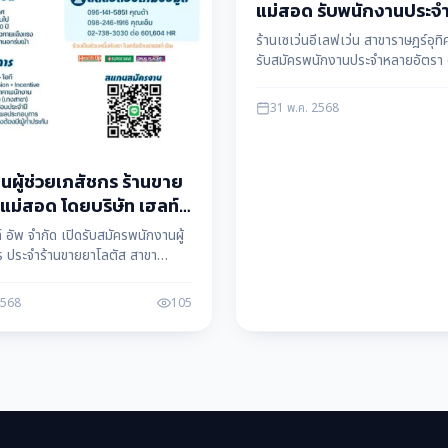
แม่สอด รับพนักงานประจ
อัตรา ด่วน!
ร้านเซเว่นอีเลฟเว่น สาขาราษฎร์อุท
รับสมัครพนักงานประจำหลายอัตรา 
สัมภาษณ์และทราบผลทันที สนใจสอบ
เติมได้ที่เบอร์โทรศัพท์ที่ให้ไว้ ข้อม
31 พ.ค. 2568
ดาต้า maesotdata
นผู้ช่วยเภสัชกร ร้านขาย
แม่สอด โดยบริษัท เฮลท์
ัด
์ อัพ จำกัด เปิดรับสมัครพนักงานผู้
ร ประจำร้านขายยาโลตัส สาขา
อมสวัสดิการดี เงินเดือน+คอมมิชชั่น
ด้ทันที ข้อมูลโดย แม่สอดดาต้า
2568
105
ata