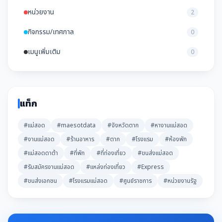
หน่วยงาน
2
กิจกรรม/เทศกาล
0
เมนูเพิ่มเติม
0
แท็ก
#แม่สอด
#maesotdata
#จังหวัดตาก
#หางานแม่สอด
#งานแม่สอด
#ร้านอาหาร
#ตาก
#โรงแรม
#ห้องพัก
#แม่สอดดาต้า
#ที่พัก
#ที่ท่องเที่ยว
#ขนส่งแม่สอด
#รับสมัครงานแม่สอด
#แหล่งท่องเที่ยว
#Express
#ขนส่งเอกชน
#โรงแรมแม่สอด
#ศูนย์ราชการ
#หน่วยงานรัฐ