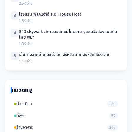
2.5K อ่าน
โรงแรม พี.เค.เฮ้าส์ P.K. House Hotel
3
1.5K อ่าน
340 skywalk สกายวอล์คแม่โกนเกน จุดชมวิวสองแผนดิน
4
ไทย พม่า
1.3K อ่าน
เส้นทางจากอำเภอแม่สอด จังหวัดตาก-จังหวัดเชียงราย
5
1.1K อ่าน
หมวดหมู่
ท่องเที่ยว
130
ที่พัก
57
ร้านอาหาร
367