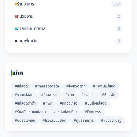
ร้านอาหาร
367
หน่วยงาน
2
กิจกรรม/เทศกาล
0
เมนูเพิ่มเติม
0
แท็ก
#แม่สอด
#maesotdata
#จังหวัดตาก
#หางานแม่สอด
#งานแม่สอด
#ร้านอาหาร
#ตาก
#โรงแรม
#ห้องพัก
#แม่สอดดาต้า
#ที่พัก
#ที่ท่องเที่ยว
#ขนส่งแม่สอด
#รับสมัครงานแม่สอด
#แหล่งท่องเที่ยว
#Express
#ขนส่งเอกชน
#โรงแรมแม่สอด
#ศูนย์ราชการ
#หน่วยงานรัฐ