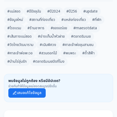
#แม่สอด
#ปีปัจจุบัน
#ปี2024
#ปี256
#update
#ข้อมูลใหม่
#สถานที่ท่องเที่ยว
#แหล่งท่องเที่ยว
#ที่พัก
#โรงแรม
#ร้านอาหาร
#ของอร่อย
#maesotdata
#เส้นทางแม่สอด
#อ่างเก็บน้ำหัวฝาย
#ตลาดริมเมย
#วัดไทยวัฒนาราม
#เนินพิศวง
#ศาลเจ้าพ่อขุนสามชน
#ศาลเจ้าพ่อพะวอ
#สวนดอกไม้
#พบพระ
#ถ้ำสีฟ้า
#บ้านไร่อุ่นรัก
#ตลาดริมเมยปิดกี่โมง
พบข้อมูลไม่ถูกต้อง หรือมีอัปเดต?
ช่วยกันทำให้ข้อมูลแม่สอดสมบูรณ์ยิ่งขึ้น
เสนอแก้ไขข้อมูล