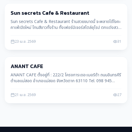
ท่องเที่ยว
Sun secrets Cafe & Restaurant
Sun secrets Cafe & Restaurant ร้านสวยขนาดนี้ จะพลาดได้ไงคะ
คาเฟ่เปิดใหม่ โทนสีขาวทั้งร้าน ทั้งเฟอร์นิเจอร์สไตล์ยุโรป ตกแต่งสวน
แบบอังกฤษมุมถ่ายรูปเยอะมาก ไม่มาไม่ได้แล้ว เตรียมกล้อง
23 เม.ย. 2569
31
ท่องเที่ยว
ANANT CAFE
ANANT CAFE ตั้งอยู่ที่ : 222/2 โครงการเดอะเมอริด้า ถนนอินทรคีรี
ตำบลแม่สอด อำเภอแม่สอด จังหวัดตาก 63110 Tel. 098 945
2293 Open : 09.00-18.00 สำหรับใครที่กำลังมองหาร้านนั่งดื่ม
กาแฟ
21 เม.ย. 2569
27