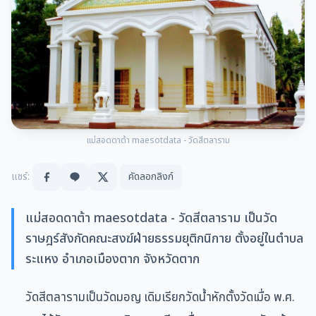
แม่สอดดาต้า maesotdata - วัดสีตลาราม
แชร์:
คัดลอกลิงก์
แม่สอดดาต้า maesotdata - วัดสีตลาราม เป็นวัด
ราษฎร์สังกัดคณะสงฆ์ฝ่ายธรรมยุติกนิกาย ตั้งอยู่ในตำบล
ระแหง อำเภอเมืองตาก จังหวัดตาก
วัดสีตลารามเป็นวัดมอญ เดิมเรียกวัดน้ำหักตั้งวัดเมื่อ พ.ศ.