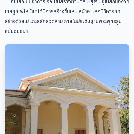
อุโบสถเป็นอาคารเรือนไม้สร้างตามศิลปะยุโรป อุโบสถของวัด
เคยถูกไฟไหม้แต่ได้มีการสร้างขึ้นใหม่ หน้าอุโบสถมีวิหารคด
สร้างด้วยไม้แกะสลักลวดลาย ภายในประดิษฐานพระพุทธรูป
สมัยอยุธยา