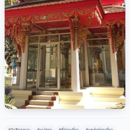
#วัดสีตลาราม
#แม่สอด
#ที่ท่องเที่ยว
#แหล่งท่องเที่ยว