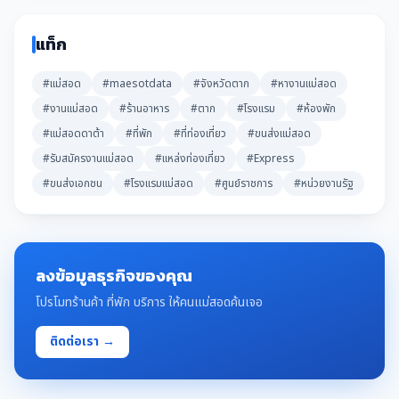
แท็ก
#แม่สอด
#maesotdata
#จังหวัดตาก
#หางานแม่สอด
#งานแม่สอด
#ร้านอาหาร
#ตาก
#โรงแรม
#ห้องพัก
#แม่สอดดาต้า
#ที่พัก
#ที่ท่องเที่ยว
#ขนส่งแม่สอด
#รับสมัครงานแม่สอด
#แหล่งท่องเที่ยว
#Express
#ขนส่งเอกชน
#โรงแรมแม่สอด
#ศูนย์ราชการ
#หน่วยงานรัฐ
ลงข้อมูลธุรกิจของคุณ
โปรโมทร้านค้า ที่พัก บริการ ให้คนแม่สอดค้นเจอ
ติดต่อเรา →