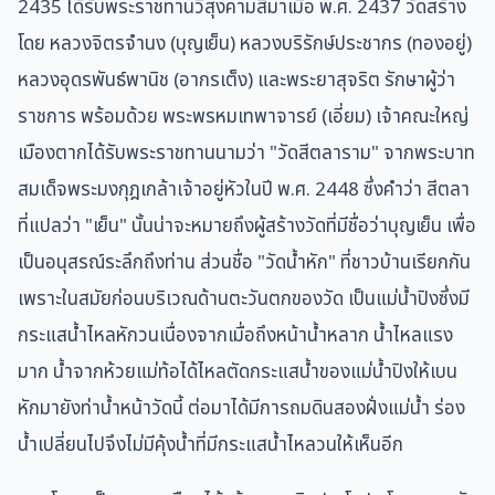
2435 ได้รับพระราชทานวิสุงคามสีมาเมื่อ พ.ศ. 2437 วัดสร้าง
โดย หลวงจิตรจำนง (บุญเย็น) หลวงบริรักษ์ประชากร (ทองอยู่)
หลวงอุดรพันธ์พานิช (อากรเต็ง) และพระยาสุจริต รักษาผู้ว่า
ราชการ พร้อมด้วย พระพรหมเทพาจารย์ (เอี่ยม) เจ้าคณะใหญ่
เมืองตาก
ได้รับพระราชทานนามว่า "วัดสีตลาราม" จากพระบาท
สมเด็จพระมงกุฎเกล้าเจ้าอยู่หัวในปี พ.ศ. 2448 ซึ่งคำว่า สีตลา
ที่แปลว่า "เย็น" นั้นน่าจะหมายถึงผู้สร้างวัดที่มีชื่อว่าบุญเย็น เพื่อ
เป็นอนุสรณ์ระลึกถึงท่าน ส่วนชื่อ "วัดน้ำหัก" ที่ชาวบ้านเรียกกัน
เพราะในสมัยก่อนบริเวณด้านตะวันตกของวัด เป็นแม่น้ำปิงซึ่งมี
กระแสน้ำไหลหักวนเนื่องจากเมื่อถึงหน้าน้ำหลาก น้ำไหลแรง
มาก น้ำจากห้วยแม่ท้อได้ไหลตัดกระแสน้ำของแม่น้ำปิงให้เบน
หักมายังท่าน้ำหน้าวัดนี้ ต่อมาได้มีการถมดินสองฝั่งแม่น้ำ ร่อง
น้ำเปลี่ยนไปจึงไม่มีคุ้งน้ำที่มีกระแสน้ำไหลวนให้เห็นอีก