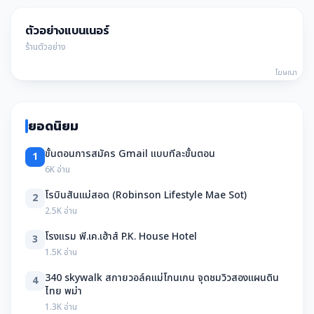
ตัวอย่างแบนเนอร์
ร้านตัวอย่าง
โฆษณา
ยอดนิยม
ขั้นตอนการสมัคร Gmail แบบทีละขั้นตอน
1
6K อ่าน
โรบินสันแม่สอด (Robinson Lifestyle Mae Sot)
2
2.5K อ่าน
โรงแรม พี.เค.เฮ้าส์ P.K. House Hotel
3
1.5K อ่าน
340 skywalk สกายวอล์คแม่โกนเกน จุดชมวิวสองแผนดิน
4
ไทย พม่า
1.3K อ่าน