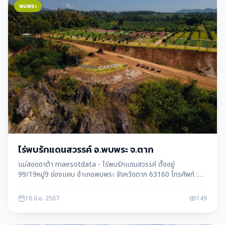
พบพระ
ไร่พบรักแดนสวรรค์ อ.พบพระ จ.ตาก
แม่สอดดาต้า maesotdata - ไร่พบรักแดนสวรรค์ ตั้งอยู่
99/19หมู่9 ช่องแคบ อำเภอพบพระ จังหวัดตาก 63160 โทรศัพท์ :
0616154414
18 มิ.ย. 2567
149