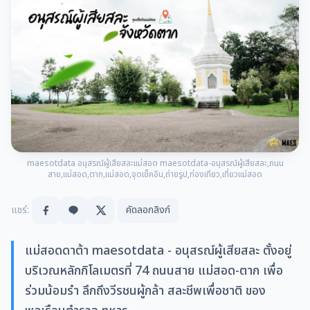
maesotdata อนุสรณ์ผู้เสียสละแม่สอด maesotdata-อนุสรณ์ผู้เสียสละ,ถนน
สาย,แม่สอด,ตาก,แม่สอด,จุดเช็คอิน,ถ่ายรูป,ท่องเทียว,เที่ยวแม่สอด
แชร์:
คัดลอกลิงก์
แม่สอดดาต้า maesotdata - อนุสรณ์ผู้เสียสละ ตั้งอยู่
บริเวณหลักกิโลเมตรที่ 74 ถนนสาย แม่สอด-ตาก เพื่อ
ร่วมน้อมรำ ลึกถึงวีรชนผู้กล้า สละชีพเพื่อชาติ ของ