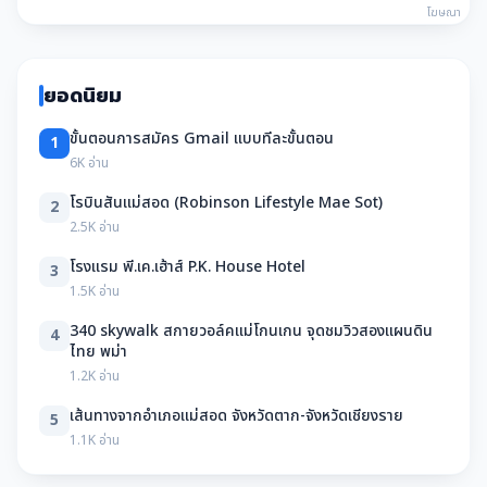
โฆษณา
ยอดนิยม
ขั้นตอนการสมัคร Gmail แบบทีละขั้นตอน
1
6K อ่าน
โรบินสันแม่สอด (Robinson Lifestyle Mae Sot)
2
2.5K อ่าน
โรงแรม พี.เค.เฮ้าส์ P.K. House Hotel
3
1.5K อ่าน
340 skywalk สกายวอล์คแม่โกนเกน จุดชมวิวสองแผนดิน
4
ไทย พม่า
1.2K อ่าน
เส้นทางจากอำเภอแม่สอด จังหวัดตาก-จังหวัดเชียงราย
5
1.1K อ่าน