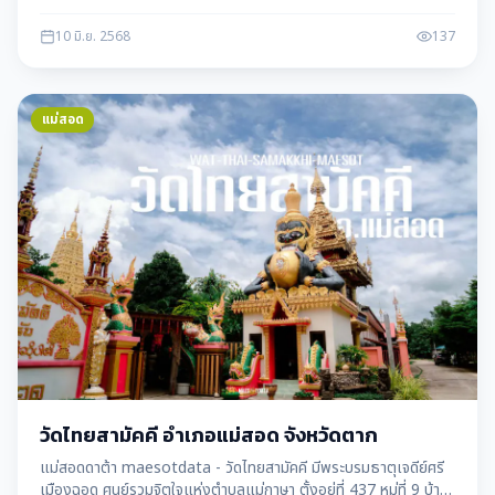
พร้อมข้อมูลจุดถ่ายรูป การเดินทาง และช่วงเวลาที่เหมาะไป
10 มิ.ย. 2568
137
แม่สอด
วัดไทยสามัคคี อำเภอแม่สอด จังหวัดตาก
แม่สอดดาต้า maesotdata - วัดไทยสามัคคี มีพระบรมธาตุเจดีย์ศรี
เมืองฉอด ศูนย์รวมจิตใจแห่งตำบลแม่กาษา ตั้งอยู่ที่ 437 หมู่ที่ 9 บ้าน