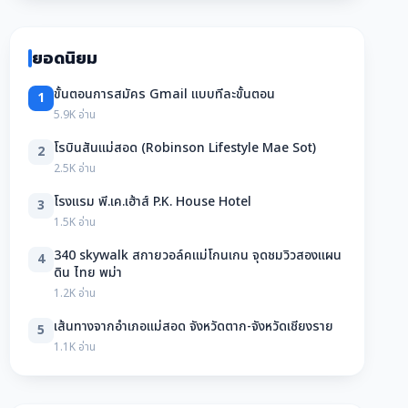
ยอดนิยม
ขั้นตอนการสมัคร Gmail แบบทีละขั้นตอน
1
5.9K อ่าน
โรบินสันแม่สอด (Robinson Lifestyle Mae Sot)
2
2.5K อ่าน
โรงแรม พี.เค.เฮ้าส์ P.K. House Hotel
3
1.5K อ่าน
340 skywalk สกายวอล์คแม่โกนเกน จุดชมวิวสองแผน
4
ดิน ไทย พม่า
1.2K อ่าน
เส้นทางจากอำเภอแม่สอด จังหวัดตาก-จังหวัดเชียงราย
5
1.1K อ่าน