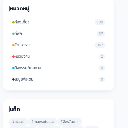
หมวดหมู่
ท่องเที่ยว
130
ที่พัก
57
ร้านอาหาร
367
หน่วยงาน
2
กิจกรรม/เทศกาล
0
เมนูเพิ่มเติม
0
แท็ก
#แม่สอด
#maesotdata
#จังหวัดตาก