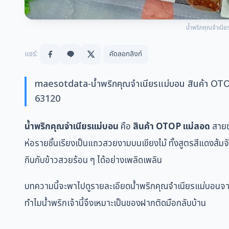
น้ำพริกคุณจำเนี
แชร์:
คัดลอกลิงก์
maesotdata-น้ำพริกคุณจำเนียรแม่บอน สินค้า OTOP 
63120
น้ำพริกคุณจำเนียรแม่บอน
คือ
สินค้า OTOP แม่สอด
สายขอ
ห่อรายชิ้นเรียงเป็นแถวสวยงามบนเขียงไม้ ทั้งสูตรสีแดงส้ม
กินกับข้าวสวยร้อน ๆ ได้อย่างเพลิดเพลิน
บทความนี้จะพาไปดูรายละเอียดน้ำพริกคุณจำเนียรแม่บอนจากภ
ทำไมน้ำพริกเจ้านี้จึงเหมาะเป็นของฝากติดมือกลับบ้าน