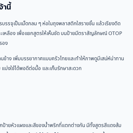
านี้
รบรรจุเป็นเม็ดกลม ๆ ห่อในถุงพลาสติกใสรายชิ้น แล้วเรียงติด
 และเหลือง เพื่อแยกสูตรให้เห็นชัด บนป้ายมีตราสัญลักษณ์ OTOP
บรอง
นข้าง เพิ่มบรรยากาศแบบครัวไทยและทำให้ภาพดูมีเสน่ห์น่าทาน
าย แบ่งใช้ได้พอดีต่อมื้อ และเก็บรักษาสะดวก
กป้ายหัวแผงและสีของน้ำพริกที่แตกต่างกัน มีทั้งสูตรสีแดงส้ม