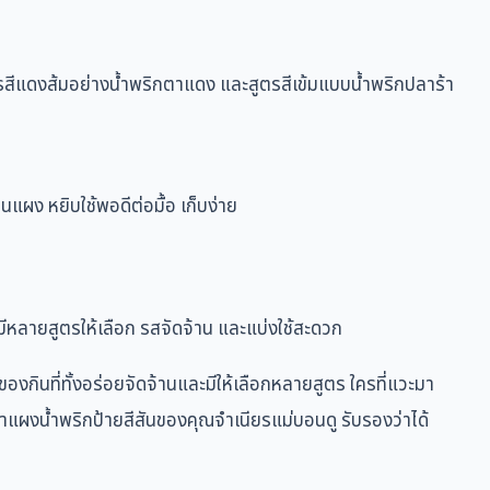
ตรสีแดงส้มอย่างน้ำพริกตาแดง และสูตรสีเข้มแบบน้ำพริกปลาร้า
นแผง หยิบใช้พอดีต่อมื้อ เก็บง่าย
ีหลายสูตรให้เลือก รสจัดจ้าน และแบ่งใช้สะดวก
กินที่ทั้งอร่อยจัดจ้านและมีให้เลือกหลายสูตร ใครที่แวะมา
แผงน้ำพริกป้ายสีสันของคุณจำเนียรแม่บอนดู รับรองว่าได้