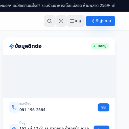
ดกินอะไรดี? รวมร้านอาหารเด็ดแม่สอด ห้ามพลาด 2569
• เที่ยวแม่สอด 2 วัน 1 คืน
เมนู
เข้าสู่ระบบ
ข้อมูลติดต่อ
เปิดอยู่
เบอร์โทร
โทร
061-196-2664
ที่อยู่
161 หมู่ 12 ตำบล ตากออก อำเภอบ้านตาก