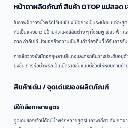
หน้าตาผลิตภัณฑ์ สินค้า OTOP แม่สอด เจ้
ในภาพจัดวางน้ำพริกไว้บนเขียงไม้อย่างเป็นระเบียบ แต่ละสูต
กันเป็นแผงยาว มีป้ายหัวแผงสีสันต่าง ๆ ทั้งชมพู เขียว ฟ้า
ตาก กำกับไว้ บ่งบอกถึงความเป็นสินค้าท้องถิ่นที่ได้รับการรั
การจัดวางยังมีดอกกุหลาบสีแดงและครกหินวางประดับอยู่ด้า
ยิ่งขึ้น การห่อน้ำพริกเป็นเม็ดรายชิ้นแบบนี้ช่วยให้หยิบทานง่
สินค้าเด่น / จุดเด่นของผลิตภัณฑ์
มีให้เลือกหลายสูตร
จุดเด่นของเจ้านี้คือมีน้ำพริกหลายสูตรในภาพเดียว สังเกตจา