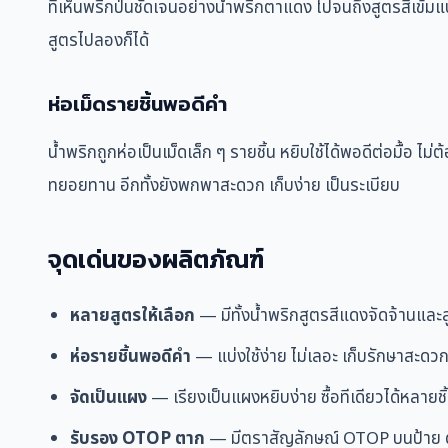
ที่เห็นพริกป่นชัดเจนอย่างน้ำพริกตาแดง ไปจนถึงสูตรสีเข้ม
สูตรไปลองก็ได้
ห่อเม็ดรายชิ้นพอดีคำ
น้ำพริกถูกห่อเป็นเม็ดเล็ก ๆ รายชิ้น หยิบใช้ได้พอดีต่อมื้อ ไ
ทยอยทาน อีกทั้งยังพกพาสะดวก เก็บง่าย เป็นระเบียบ
จุดเด่นของผลิตภัณฑ์
หลายสูตรให้เลือก
— มีทั้งน้ำพริกสูตรสีแดงจัดจ้านและส
ห่อรายชิ้นพอดีคำ
— แบ่งใช้ง่าย ไม่เลอะ เก็บรักษาสะด
จัดเป็นแผง
— เรียงเป็นแผงหยิบง่าย ซื้อทีเดียวได้หลายชิ้น
รับรอง OTOP ตาก
— มีตราสัญลักษณ์ OTOP บนป้าย ดูน