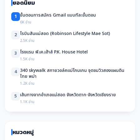
ยอดนิยม
ขั้นตอนการสมัคร Gmail แบบทีละขั้นตอน
1
6K อ่าน
โรบินสันแม่สอด (Robinson Lifestyle Mae Sot)
2
2.5K อ่าน
โรงแรม พี.เค.เฮ้าส์ P.K. House Hotel
3
1.5K อ่าน
340 skywalk สกายวอล์คแม่โกนเกน จุดชมวิวสองแผนดิน
4
ไทย พม่า
1.2K อ่าน
เส้นทางจากอำเภอแม่สอด จังหวัดตาก-จังหวัดเชียงราย
5
1.1K อ่าน
หมวดหมู่