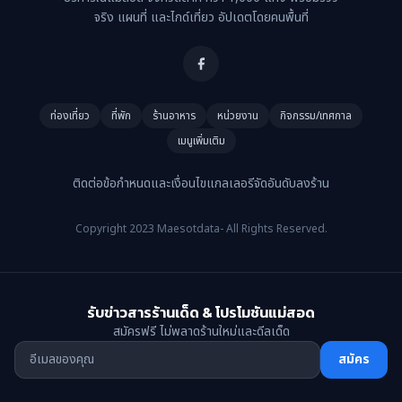
จริง แผนที่ และไกด์เที่ยว อัปเดตโดยคนพื้นที่
ท่องเที่ยว
ที่พัก
ร้านอาหาร
หน่วยงาน
กิจกรรม/เทศกาล
เมนูเพิ่มเติม
ติดต่อ
ข้อกำหนดและเงื่อนไข
แกลเลอรี
จัดอันดับ
ลงร้าน
Copyright 2023 Maesotdata- All Rights Reserved.
รับข่าวสารร้านเด็ด & โปรโมชันแม่สอด
สมัครฟรี ไม่พลาดร้านใหม่และดีลเด็ด
สมัคร