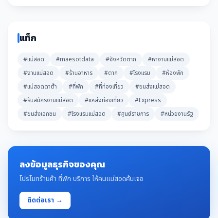
แท็ก
#แม่สอด
#maesotdata
#จังหวัดตาก
#หางานแม่สอด
#งานแม่สอด
#ร้านอาหาร
#ตาก
#โรงแรม
#ห้องพัก
#แม่สอดดาต้า
#ที่พัก
#ที่ท่องเที่ยว
#ขนส่งแม่สอด
#รับสมัครงานแม่สอด
#แหล่งท่องเที่ยว
#Express
#ขนส่งเอกชน
#โรงแรมแม่สอด
#ศูนย์ราชการ
#หน่วยงานรัฐ
ลงข้อมูลธุรกิจของคุณ
โปรโมทร้านค้า ที่พัก บริการ ให้คนแม่สอดค้นเจอ
ติดต่อเรา →