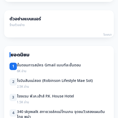
ตัวอย่างแบนเนอร์
ร้านตัวอย่าง
โฆษณา
ยอดนิยม
ขั้นตอนการสมัคร Gmail แบบทีละขั้นตอน
1
6K อ่าน
โรบินสันแม่สอด (Robinson Lifestyle Mae Sot)
2
2.5K อ่าน
โรงแรม พี.เค.เฮ้าส์ P.K. House Hotel
3
1.5K อ่าน
340 skywalk สกายวอล์คแม่โกนเกน จุดชมวิวสองแผนดิน
4
ไทย พม่า