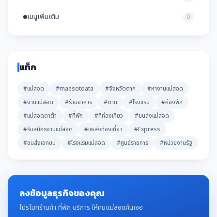
เมนูเพิ่มเติม
0
แท็ก
#แม่สอด
#maesotdata
#จังหวัดตาก
#หางานแม่สอด
#งานแม่สอด
#ร้านอาหาร
#ตาก
#โรงแรม
#ห้องพัก
#แม่สอดดาต้า
#ที่พัก
#ที่ท่องเที่ยว
#ขนส่งแม่สอด
#รับสมัครงานแม่สอด
#แหล่งท่องเที่ยว
#Express
#ขนส่งเอกชน
#โรงแรมแม่สอด
#ศูนย์ราชการ
#หน่วยงานรัฐ
ลงข้อมูลธุรกิจของคุณ
โปรโมทร้านค้า ที่พัก บริการ ให้คนแม่สอดค้นเจอ