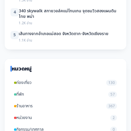
1.5K อ่าน
340 skywalk สกายวอล์คแม่โกนเกน จุดชมวิวสองแผนดิน
4
ไทย พม่า
1.2K อ่าน
เส้นทางจากอำเภอแม่สอด จังหวัดตาก-จังหวัดเชียงราย
5
1.1K อ่าน
หมวดหมู่
ท่องเที่ยว
130
ที่พัก
57
ร้านอาหาร
367
หน่วยงาน
2
กิจกรรม/เทศกาล
0