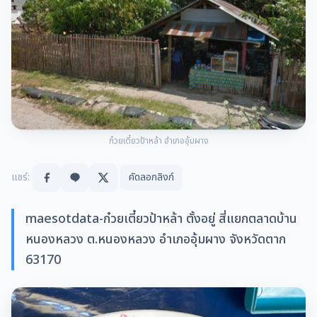
ก๋วยเตี๋ยวป้าหล้า อำเภออุ้มผาง
แชร์:
คัดลอกลิงก์
maesotdata-ก๋วยเตี๋ยวป้าหล้า ตั้งอยู่ สี่แยกตลาดบ้าน
หนองหลวง ต.หนองหลวง อำเภออุ้มผาง จังหวัดตาก
63170