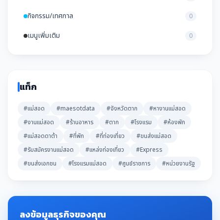
กิจกรรม/เทศกาล
0
เมนูเพิ่มเติม
0
แท็ก
#แม่สอด
#maesotdata
#จังหวัดตาก
#หางานแม่สอด
#งานแม่สอด
#ร้านอาหาร
#ตาก
#โรงแรม
#ห้องพัก
#แม่สอดดาต้า
#ที่พัก
#ที่ท่องเที่ยว
#ขนส่งแม่สอด
#รับสมัครงานแม่สอด
#แหล่งท่องเที่ยว
#Express
#ขนส่งเอกชน
#โรงแรมแม่สอด
#ศูนย์ราชการ
#หน่วยงานรัฐ
ลงข้อมูลธุรกิจของคุณ