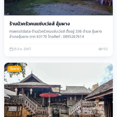
ร้านนัวครัวคนแซ่บเว่อส์ อุ้มผาง
maesotdata-ร้านนัวครัวคนแซ่บเว่อส์ ตั้งอยู่ 336 ตำบล อุ้มผาง
อำเภออุ้มผาง ตาก 63170 โทรศัพท์ : 0895267614
25 มิ.ย. 2567
152
อุ้มผาง