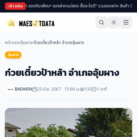
ม่า ของกินเพียบ
• ของฝากแม่สอด ซื้ออะไรดี? รวมของฝาก สินค้า OTOP ขึ้นชื่อ
• เ
ข่าวเด่น
หน้าแรก
/
อุ้มผาง
/
ก๋วยเตี๋ยวป้าหล้า อำเภออุ้มผาง
อุ้มผาง
ก๋วยเตี๋ยวป้าหล้า อำเภออุ้มผาง
BADMIN
23 มิ.ย. 2567 · 15:00 น.
133
1 นาที