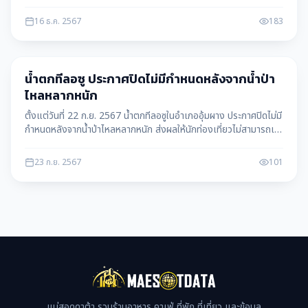
เกื้อกูลกิจ
16 ธ.ค. 2567
183
ข่าวสาร
น้ำตกทีลอซู ประกาศปิดไม่มีกำหนดหลังจากน้ำป่า
ไหลหลากหนัก
ตั้งแต่วันที่ 22 ก.ย. 2567 น้ำตกทีลอซูในอำเภออุ้มผาง ประกาศปิดไม่มี
กำหนดหลังจากน้ำป่าไหลหลากหนัก ส่งผลให้นักท่องเที่ยวไม่สามารถเข้า
ชมได้อย่างปลอดภัย
23 ก.ย. 2567
101
แม่สอดดาต้า รวมร้านอาหาร คาเฟ่ ที่พัก ที่เที่ยว และข้อมูล