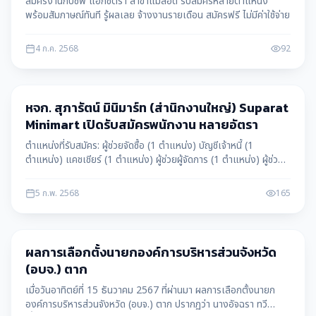
สมัครงานกับซีพี แอ็กซ์ตร้า สาขาแม่สอด รับสมัครหลายตำแหน่ง
พร้อมสัมภาษณ์ทันที รู้ผลเลย จ้างงานรายเดือน สมัครฟรี ไม่มีค่าใช้จ่าย
4 ก.ค. 2568
92
ข่าวสาร
หจก. สุภารัตน์ มินิมาร์ท (ส่านิกงานใหญ่) Suparat
Minimart เปิดรับสมัครพนักงาน หลายอัตรา
ตำแหน่งที่รับสมัคร: ผู้ช่วยจัดซื้อ (1 ตำแหน่ง) บัญชีเจ้าหนี้ (1
ตำแหน่ง) แคชเชียร์ (1 ตำแหน่ง) ผู้ช่วยผู้จัดการ (1 ตำแหน่ง) ผู้ช่วย
ฝ่ายขาย (1 ตำแหน่ง) ติดต่อโทร: 055-535-421
5 ก.พ. 2568
165
ข่าวสาร
ผลการเลือกตั้งนายกองค์การบริหารส่วนจังหวัด
(อบจ.) ตาก
เมื่อวันอาทิตย์ที่ 15 ธันวาคม 2567 ที่ผ่านมา ผลการเลือกตั้งนายก
องค์การบริหารส่วนจังหวัด (อบจ.) ตาก ปรากฏว่า นางอัจฉรา ทวี