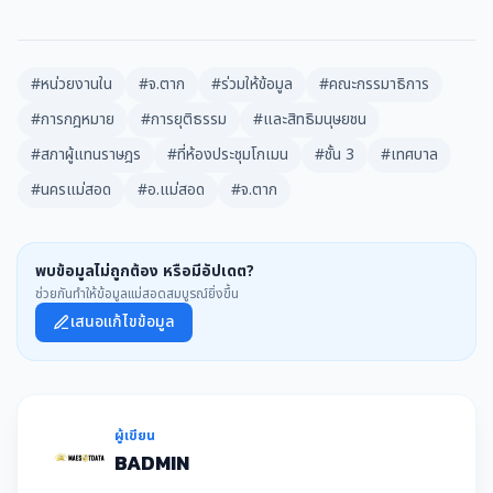
#หน่วยงานใน
#จ.ตาก
#ร่วมให้ข้อมูล
#คณะกรรมาธิการ
#การกฎหมาย
#การยุติธรรม
#และสิทธิมนุษยชน
#สภาผู้แทนราษฎร
#ที่ห้องประชุมโกเมน
#ชั้น 3
#เทศบาล
#นครแม่สอด
#อ.แม่สอด
#จ.ตาก
พบข้อมูลไม่ถูกต้อง หรือมีอัปเดต?
ช่วยกันทำให้ข้อมูลแม่สอดสมบูรณ์ยิ่งขึ้น
เสนอแก้ไขข้อมูล
ผู้เขียน
BADMIN