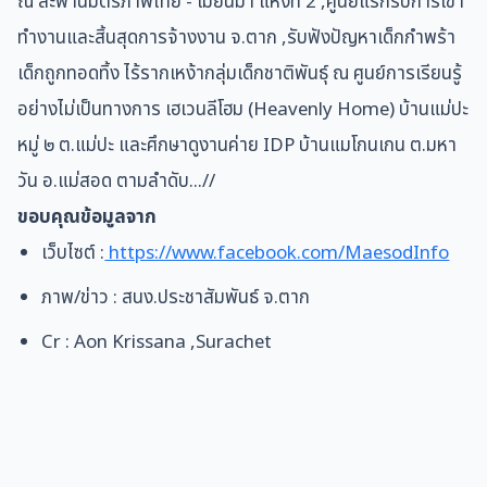
ณ สะพานมิตรภาพไทย - เมียนมา แห่งที่ 2 ,ศูนย์แรกรับการเข้า
ทำงานและสิ้นสุดการจ้างงาน จ.ตาก ,รับฟังปัญหาเด็กกำพร้า
เด็กถูกทอดทิ้ง ไร้รากเหง้ากลุ่มเด็กชาติพันธุ์ ณ ศูนย์การเรียนรู้
อย่างไม่เป็นทางการ เฮเวนลีโฮม (Heavenly Home) บ้านแม่ปะ
หมู่ ๒ ต.แม่ปะ และศึกษาดูงานค่าย IDP บ้านแมโกนเกน ต.มหา
วัน อ.แม่สอด ตามลำดับ…//
ขอบคุณข้อมูลจาก
เว็บไซต์ :
https://www.facebook.com/MaesodInfo
ภาพ/ข่าว : สนง.ประชาสัมพันธ์ จ.ตาก
Cr : Aon Krissana ,Surachet