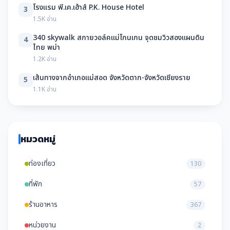
โรงแรม พี.เค.เฮ้าส์ P.K. House Hotel
3
1.5K อ่าน
340 skywalk สกายวอล์คแม่โกนเกน จุดชมวิวสองแผนดิน
4
ไทย พม่า
1.2K อ่าน
เส้นทางจากอำเภอแม่สอด จังหวัดตาก-จังหวัดเชียงราย
5
1.1K อ่าน
หมวดหมู่
ท่องเที่ยว
130
ที่พัก
57
ร้านอาหาร
367
หน่วยงาน
2