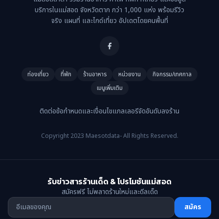
บริการในแม่สอด จังหวัดตาก กว่า 1,000 แห่ง พร้อมรีวิว
จริง แผนที่ และไกด์เที่ยว อัปเดตโดยคนพื้นที่
ท่องเที่ยว
ที่พัก
ร้านอาหาร
หน่วยงาน
กิจกรรม/เทศกาล
เมนูเพิ่มเติม
ติดต่อ
ข้อกำหนดและเงื่อนไข
แกลเลอรี
จัดอันดับ
ลงร้าน
Copyright 2023 Maesotdata- All Rights Reserved.
รับข่าวสารร้านเด็ด & โปรโมชันแม่สอด
สมัครฟรี ไม่พลาดร้านใหม่และดีลเด็ด
สมัคร