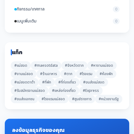
กิจกรรม/เทศกาล
0
เมนูเพิ่มเติม
0
แท็ก
#แม่สอด
#maesotdata
#จังหวัดตาก
#หางานแม่สอด
#งานแม่สอด
#ร้านอาหาร
#ตาก
#โรงแรม
#ห้องพัก
#แม่สอดดาต้า
#ที่พัก
#ที่ท่องเที่ยว
#ขนส่งแม่สอด
#รับสมัครงานแม่สอด
#แหล่งท่องเที่ยว
#Express
#ขนส่งเอกชน
#โรงแรมแม่สอด
#ศูนย์ราชการ
#หน่วยงานรัฐ
ลงข้อมูลธุรกิจของคุณ